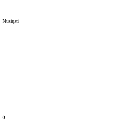
Nusiųsti
0