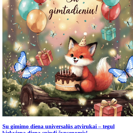
Su gimimo diena universalūs atvirukai – tegul
kiekviena diena spindi šypsenomis!