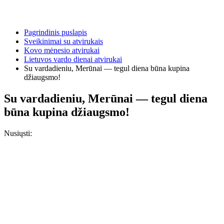
Pagrindinis puslapis
Sveikinimai su atvirukais
Kovo mėnesio atvirukai
Lietuvos vardo dienai atvirukai
Su vardadieniu, Merūnai — tegul diena būna kupina
džiaugsmo!
Su vardadieniu, Merūnai — tegul diena
būna kupina džiaugsmo!
Nusiųsti: