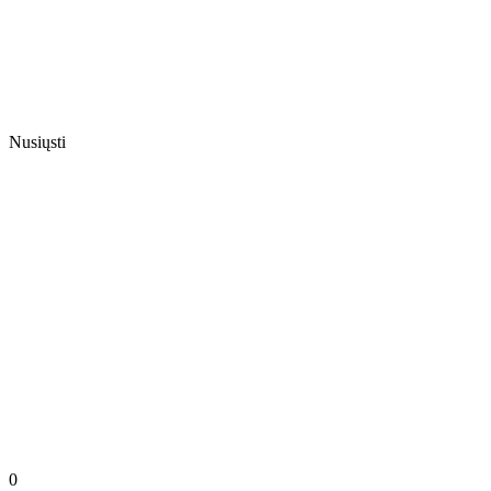
Nusiųsti
0