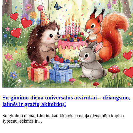
Su gimimo diena universalūs atvirukai – džiaugsmo,
laimės ir gražių akimirkų!
Su gimimo diena! Linkiu, kad kiekviena nauja diena būtų kupina
šypsenų, sėkmės ir…