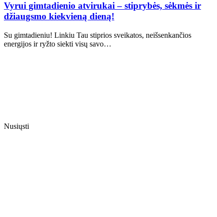
Vyrui gimtadienio atvirukai – stiprybės, sėkmės ir
džiaugsmo kiekvieną dieną!
Su gimtadieniu! Linkiu Tau stiprios sveikatos, neišsenkančios
energijos ir ryžto siekti visų savo…
Nusiųsti