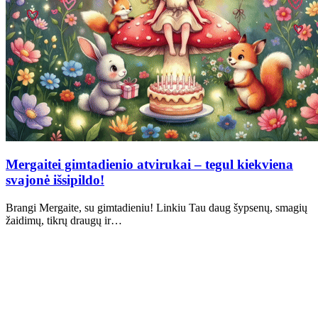
Mergaitei gimtadienio atvirukai – tegul kiekviena
svajonė išsipildo!
Brangi Mergaite, su gimtadieniu! Linkiu Tau daug šypsenų, smagių
žaidimų, tikrų draugų ir…