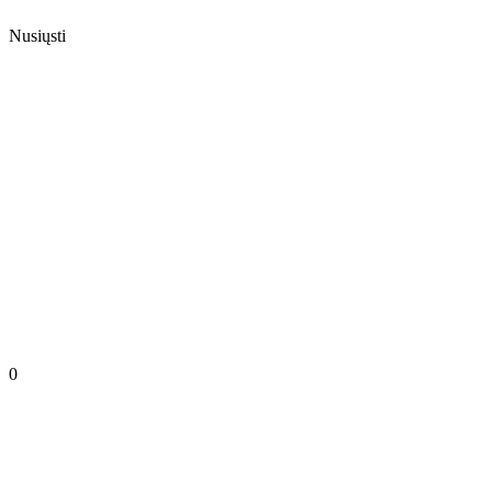
Nusiųsti
0