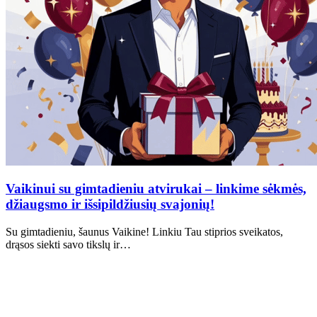
Vaikinui su gimtadieniu atvirukai – linkime sėkmės,
džiaugsmo ir išsipildžiusių svajonių!
Su gimtadieniu, šaunus Vaikine! Linkiu Tau stiprios sveikatos,
drąsos siekti savo tikslų ir…