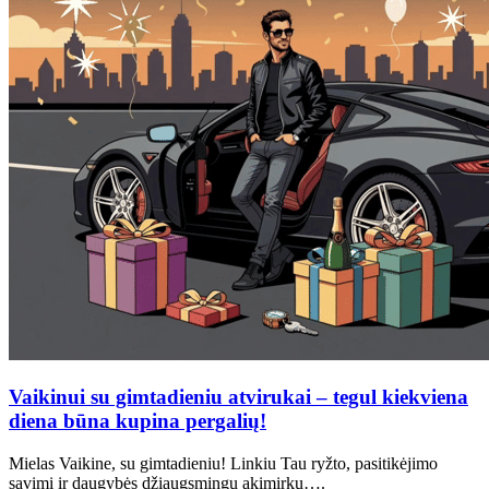
Vaikinui su gimtadieniu atvirukai – tegul kiekviena
diena būna kupina pergalių!
Mielas Vaikine, su gimtadieniu! Linkiu Tau ryžto, pasitikėjimo
savimi ir daugybės džiaugsmingų akimirkų….