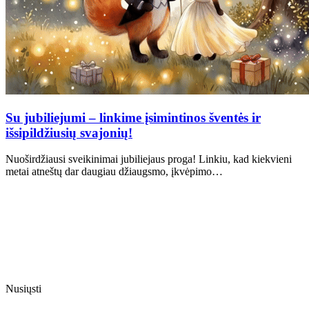
Su jubiliejumi – linkime įsimintinos šventės ir
išsipildžiusių svajonių!
Nuoširdžiausi sveikinimai jubiliejaus proga! Linkiu, kad kiekvieni
metai atneštų dar daugiau džiaugsmo, įkvėpimo…
Nusiųsti