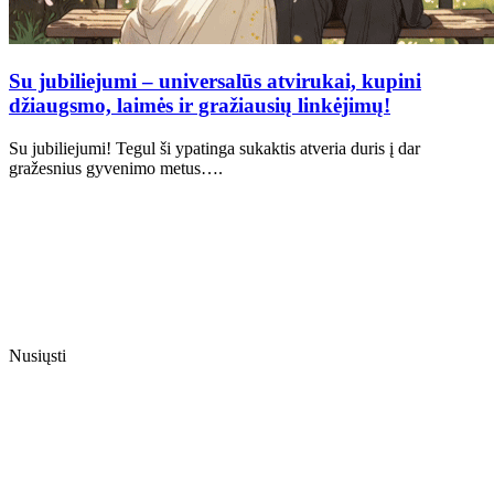
Su jubiliejumi – universalūs atvirukai, kupini
džiaugsmo, laimės ir gražiausių linkėjimų!
Su jubiliejumi! Tegul ši ypatinga sukaktis atveria duris į dar
gražesnius gyvenimo metus….
Nusiųsti