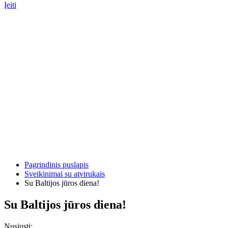
Įeiti
Pagrindinis puslapis
Sveikinimai su atvirukais
Su Baltijos jūros diena!
Su Baltijos jūros diena!
Nusiųsti: