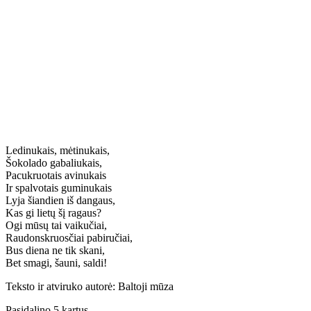
Ledinukais, mėtinukais,
Šokolado gabaliukais,
Pacukruotais avinukais
Ir spalvotais guminukais
Lyja šiandien iš dangaus,
Kas gi lietų šį ragaus?
Ogi mūsų tai vaikučiai,
Raudonskruosčiai pabiručiai,
Bus diena ne tik skani,
Bet smagi, šauni, saldi!
Teksto ir atviruko autorė: Baltoji mūza
Pasidalino 5 kartus