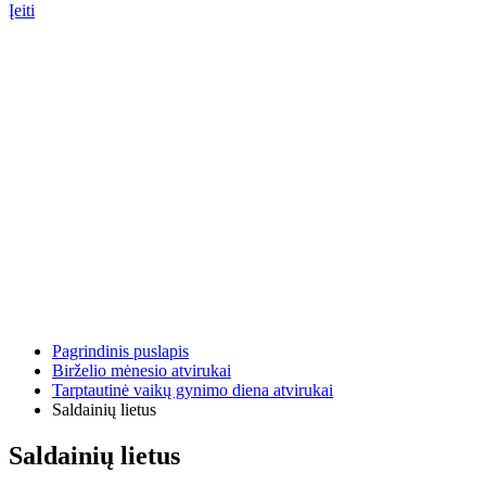
Įeiti
Pagrindinis puslapis
Birželio mėnesio atvirukai
Tarptautinė vaikų gynimo diena atvirukai
Saldainių lietus
Saldainių lietus