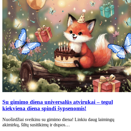
Su gimimo diena universalūs atvirukai – tegul
kiekviena diena spindi šypsenomis!
Nuoširdžiai sveikinu su gimimo diena! Linkiu daug laimingų
akimirkų, šiltų susitikimų ir drąsos…