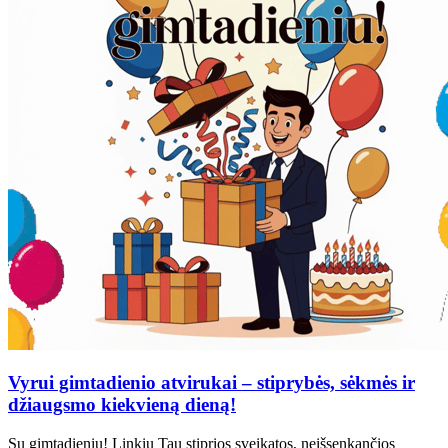
Vyrui gimtadienio atvirukai – stiprybės, sėkmės ir
džiaugsmo kiekvieną dieną!
Su gimtadieniu! Linkiu Tau stiprios sveikatos, neišsenkančios