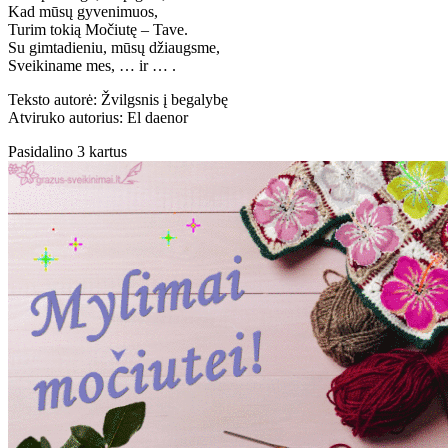
Kad mūsų gyvenimuos,
Turim tokią Močiutę – Tave.
Su gimtadieniu, mūsų džiaugsme,
Sveikiname mes, … ir … .
Teksto autorė: Žvilgsnis į begalybę
Atviruko autorius: El daenor
Pasidalino 3 kartus