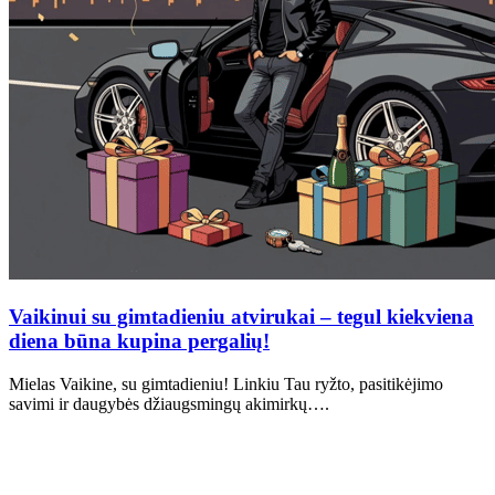
Vaikinui su gimtadieniu atvirukai – tegul kiekviena
diena būna kupina pergalių!
Mielas Vaikine, su gimtadieniu! Linkiu Tau ryžto, pasitikėjimo
savimi ir daugybės džiaugsmingų akimirkų….