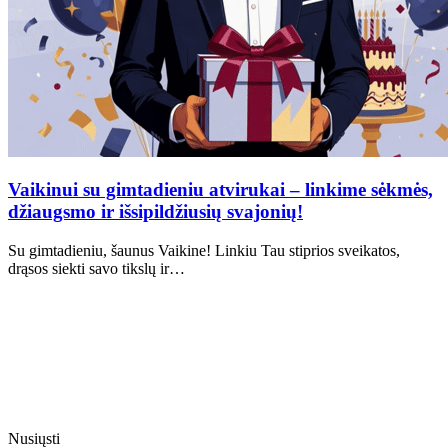
Vaikinui su gimtadieniu atvirukai – linkime sėkmės,
džiaugsmo ir išsipildžiusių svajonių!
Su gimtadieniu, šaunus Vaikine! Linkiu Tau stiprios sveikatos,
drąsos siekti savo tikslų ir…
Nusiųsti