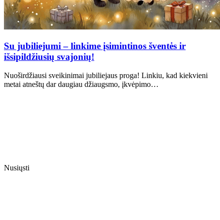
Su jubiliejumi – linkime įsimintinos šventės ir
išsipildžiusių svajonių!
Nuoširdžiausi sveikinimai jubiliejaus proga! Linkiu, kad kiekvieni
metai atneštų dar daugiau džiaugsmo, įkvėpimo…
Nusiųsti