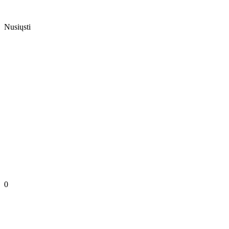
Nusiųsti
0