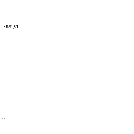
Nusiųsti
0