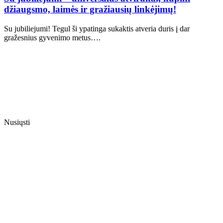
džiaugsmo, laimės ir gražiausių linkėjimų!
Su jubiliejumi! Tegul ši ypatinga sukaktis atveria duris į dar
gražesnius gyvenimo metus….
Nusiųsti