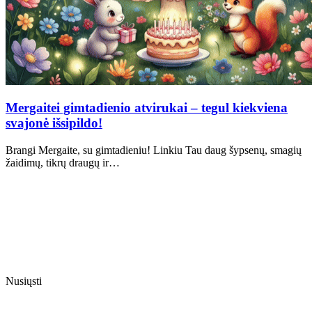
Mergaitei gimtadienio atvirukai – tegul kiekviena
svajonė išsipildo!
Brangi Mergaite, su gimtadieniu! Linkiu Tau daug šypsenų, smagių
žaidimų, tikrų draugų ir…
Nusiųsti