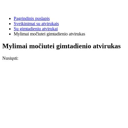
Pagrindinis puslapis
Sveikinimai su atvirukais
Su gimtadieniu atvirukai
Mylimai močiutei gimtadienio atvirukas
Mylimai močiutei gimtadienio atvirukas
Nusiųsti: