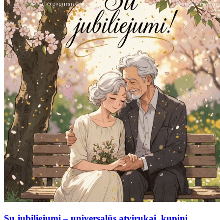
Su jubiliejumi – universalūs atvirukai, kupini