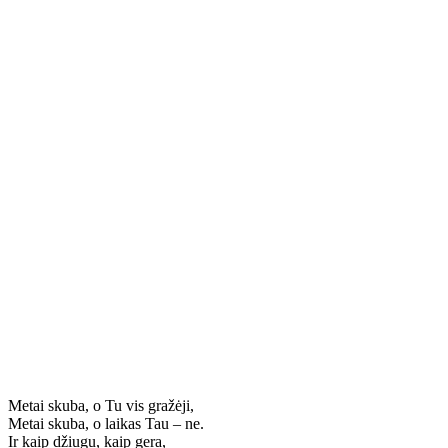
Metai skuba, o Tu vis gražėji,
Metai skuba, o laikas Tau – ne.
Ir kaip džiugu, kaip gera,