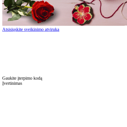
Atsisiųskite sveikinimo atviruką
Gaukite įterpimo kodą
Įvertinimas