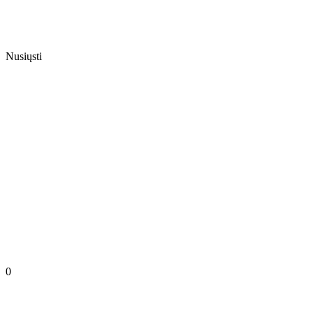
Nusiųsti
0