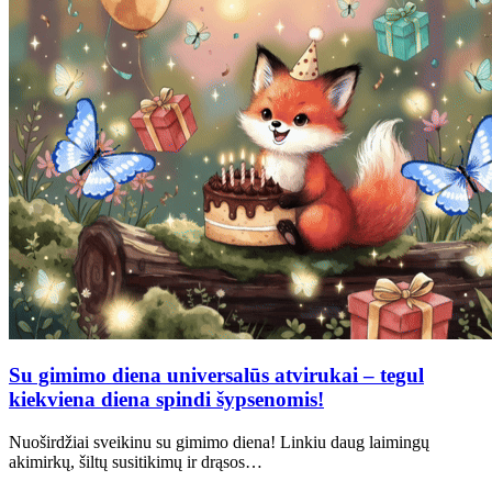
Su gimimo diena universalūs atvirukai – tegul
kiekviena diena spindi šypsenomis!
Nuoširdžiai sveikinu su gimimo diena! Linkiu daug laimingų
akimirkų, šiltų susitikimų ir drąsos…