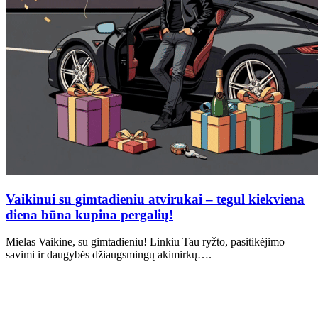
Vaikinui su gimtadieniu atvirukai – tegul kiekviena
diena būna kupina pergalių!
Mielas Vaikine, su gimtadieniu! Linkiu Tau ryžto, pasitikėjimo
savimi ir daugybės džiaugsmingų akimirkų….