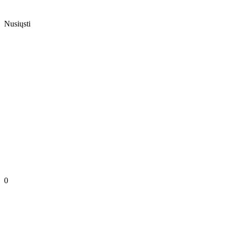
Nusiųsti
0