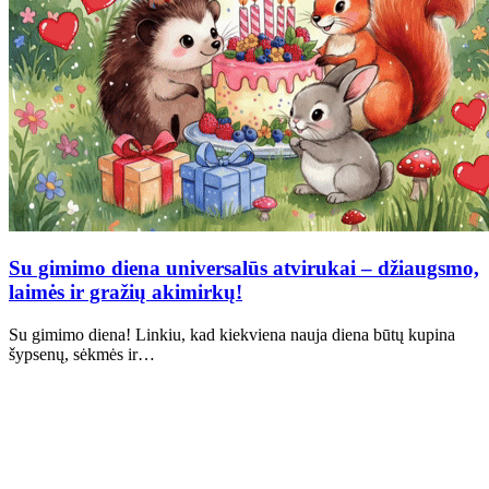
Su gimimo diena universalūs atvirukai – džiaugsmo,
laimės ir gražių akimirkų!
Su gimimo diena! Linkiu, kad kiekviena nauja diena būtų kupina
šypsenų, sėkmės ir…