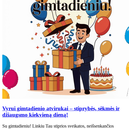
Vyrui gimtadienio atvirukai – stiprybės, sėkmės ir
džiaugsmo kiekvieną dieną!
Su gimtadieniu! Linkiu Tau stiprios sveikatos, neišsenkančios