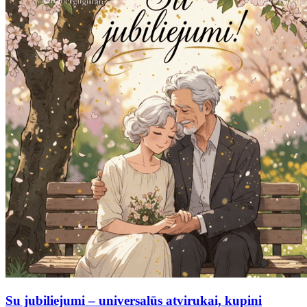
Su jubiliejumi – universalūs atvirukai, kupini