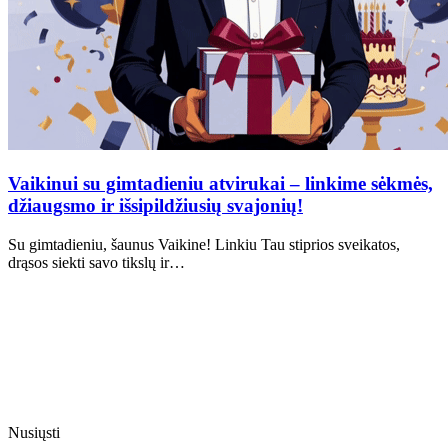
Vaikinui su gimtadieniu atvirukai – linkime sėkmės,
džiaugsmo ir išsipildžiusių svajonių!
Su gimtadieniu, šaunus Vaikine! Linkiu Tau stiprios sveikatos,
drąsos siekti savo tikslų ir…
Nusiųsti