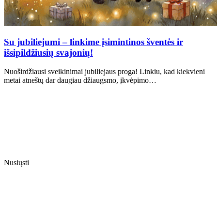
Su jubiliejumi – linkime įsimintinos šventės ir
išsipildžiusių svajonių!
Nuoširdžiausi sveikinimai jubiliejaus proga! Linkiu, kad kiekvieni
metai atneštų dar daugiau džiaugsmo, įkvėpimo…
Nusiųsti