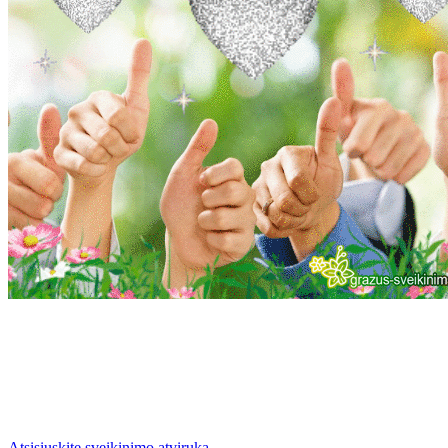
Atsisiųskite sveikinimo atviruką