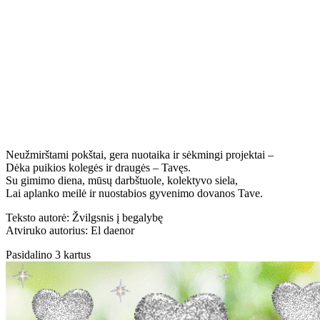
Neužmirštami pokštai, gera nuotaika ir sėkmingi projektai –
Dėka puikios kolegės ir draugės – Tavęs.
Su gimimo diena, mūsų darbštuole, kolektyvo siela,
Lai aplanko meilė ir nuostabios gyvenimo dovanos Tave.
Teksto autorė: Žvilgsnis į begalybę
Atviruko autorius: El daenor
Pasidalino 3 kartus