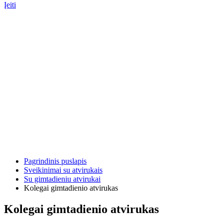
Įeiti
Pagrindinis puslapis
Sveikinimai su atvirukais
Su gimtadieniu atvirukai
Kolegai gimtadienio atvirukas
Kolegai gimtadienio atvirukas