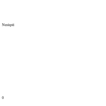
Nusiųsti
0