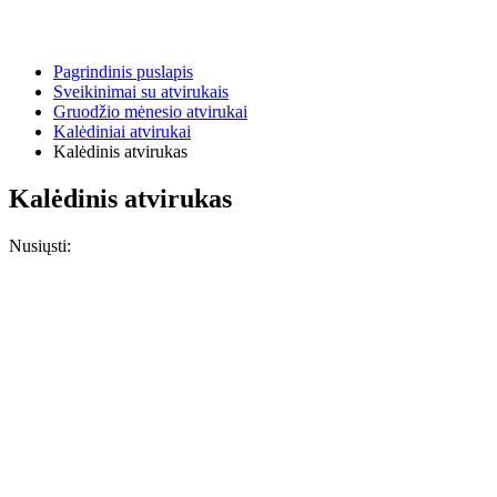
Pagrindinis puslapis
Sveikinimai su atvirukais
Gruodžio mėnesio atvirukai
Kalėdiniai atvirukai
Kalėdinis atvirukas
Kalėdinis atvirukas
Nusiųsti: