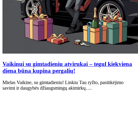
Vaikinui su gimtadieniu atvirukai – tegul kiekviena
diena būna kupina pergalių!
Mielas Vaikine, su gimtadieniu! Linkiu Tau ryžto, pasitikėjimo
savimi ir daugybės džiaugsmingų akimirkų….