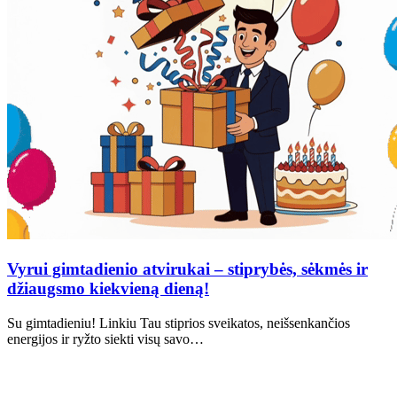
Vyrui gimtadienio atvirukai – stiprybės, sėkmės ir
džiaugsmo kiekvieną dieną!
Su gimtadieniu! Linkiu Tau stiprios sveikatos, neišsenkančios
energijos ir ryžto siekti visų savo…