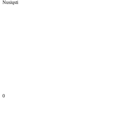
Nusiųsti
0