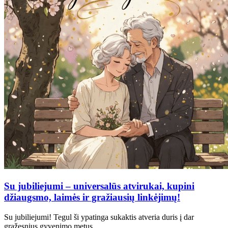
Su jubiliejumi – universalūs atvirukai, kupini
džiaugsmo, laimės ir gražiausių linkėjimų!
Su jubiliejumi! Tegul ši ypatinga sukaktis atveria duris į dar
gražesnius gyvenimo metus….