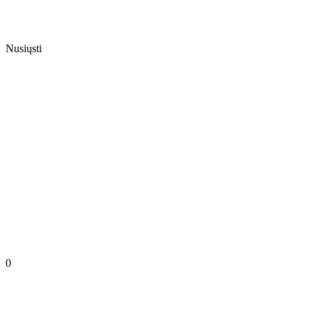
Nusiųsti
0