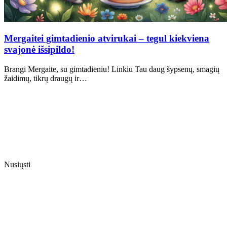
Mergaitei gimtadienio atvirukai – tegul kiekviena
svajonė išsipildo!
Brangi Mergaite, su gimtadieniu! Linkiu Tau daug šypsenų, smagių
žaidimų, tikrų draugų ir…
Nusiųsti