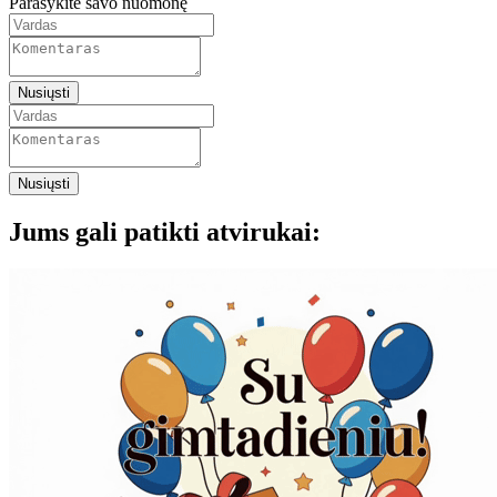
Parašykite savo nuomonę
Nusiųsti
Nusiųsti
Jums gali patikti atvirukai: