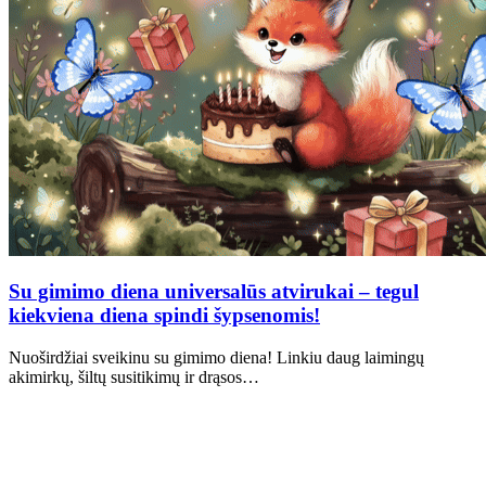
Su gimimo diena universalūs atvirukai – tegul
kiekviena diena spindi šypsenomis!
Nuoširdžiai sveikinu su gimimo diena! Linkiu daug laimingų
akimirkų, šiltų susitikimų ir drąsos…