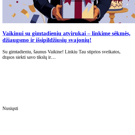
Vaikinui su gimtadieniu atvirukai – linkime sėkmės,
džiaugsmo ir išsipildžiusių svajonių!
Su gimtadieniu, šaunus Vaikine! Linkiu Tau stiprios sveikatos,
drąsos siekti savo tikslų ir…
Nusiųsti