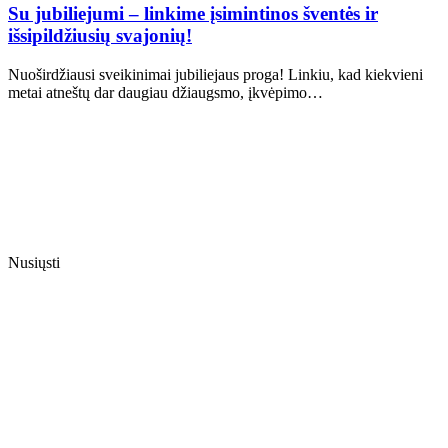
Su jubiliejumi – linkime įsimintinos šventės ir
išsipildžiusių svajonių!
Nuoširdžiausi sveikinimai jubiliejaus proga! Linkiu, kad kiekvieni
metai atneštų dar daugiau džiaugsmo, įkvėpimo…
Nusiųsti