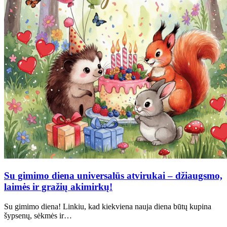
Su gimimo diena universalūs atvirukai – džiaugsmo,
laimės ir gražių akimirkų!
Su gimimo diena! Linkiu, kad kiekviena nauja diena būtų kupina
šypsenų, sėkmės ir…