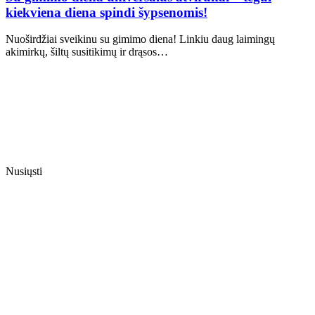
kiekviena diena spindi šypsenomis!
Nuoširdžiai sveikinu su gimimo diena! Linkiu daug laimingų
akimirkų, šiltų susitikimų ir drąsos…
Nusiųsti