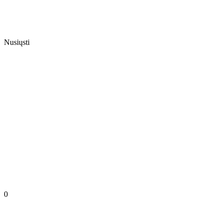
Nusiųsti
0