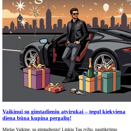
Vaikinui su gimtadieniu atvirukai – tegul kiekviena
diena būna kupina pergalių!
Mielas Vaikine, su gimtadieniu! Linkiu Tau ryžto, pasitikėjimo