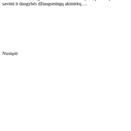
savimi ir daugybės džiaugsmingų akimirkų….
Nusiųsti