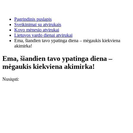
Pagrindinis puslapis
Sveikinimai su atvirukais
Kovo mėnesio atvirukai
Lietuvos vardo dienai atvirukai
Ema, šiandien tavo ypatinga diena – mėgaukis kiekviena
akimirka!
Ema, šiandien tavo ypatinga diena –
mėgaukis kiekviena akimirka!
Nusiųsti: