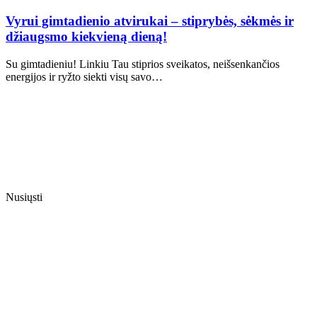
Vyrui gimtadienio atvirukai – stiprybės, sėkmės ir
džiaugsmo kiekvieną dieną!
Su gimtadieniu! Linkiu Tau stiprios sveikatos, neišsenkančios
energijos ir ryžto siekti visų savo…
Nusiųsti