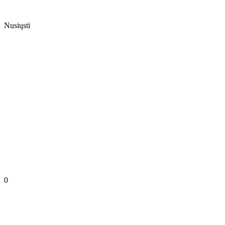
Nusiųsti
0