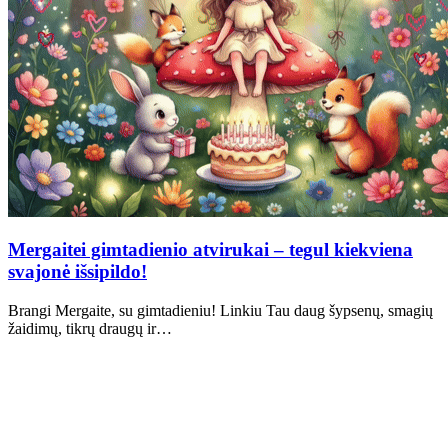
Mergaitei gimtadienio atvirukai – tegul kiekviena
svajonė išsipildo!
Brangi Mergaite, su gimtadieniu! Linkiu Tau daug šypsenų, smagių
žaidimų, tikrų draugų ir…