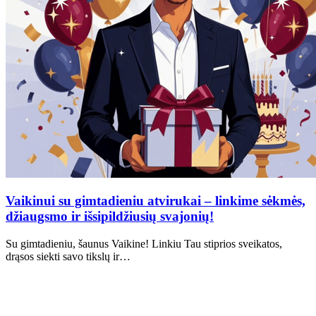
Vaikinui su gimtadieniu atvirukai – linkime sėkmės,
džiaugsmo ir išsipildžiusių svajonių!
Su gimtadieniu, šaunus Vaikine! Linkiu Tau stiprios sveikatos,
drąsos siekti savo tikslų ir…