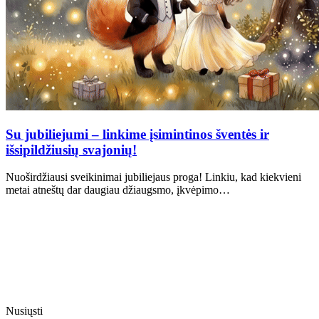
Su jubiliejumi – linkime įsimintinos šventės ir
išsipildžiusių svajonių!
Nuoširdžiausi sveikinimai jubiliejaus proga! Linkiu, kad kiekvieni
metai atneštų dar daugiau džiaugsmo, įkvėpimo…
Nusiųsti