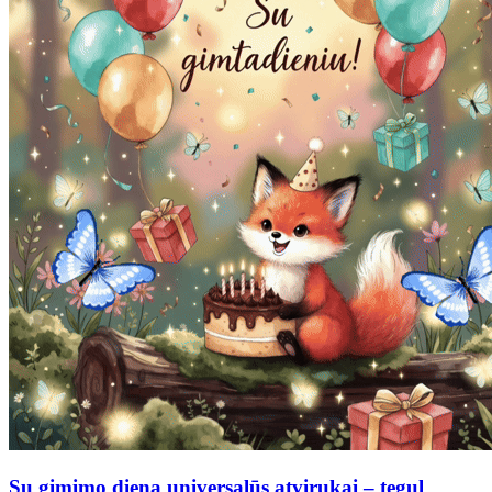
Su gimimo diena universalūs atvirukai – tegul