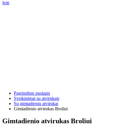
Įeiti
Pagrindinis puslapis
Sveikinimai su atvirukais
Su gimtadieniu atvirukai
Gimtadienio atvirukas Broliui
Gimtadienio atvirukas Broliui