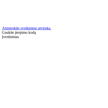
Atsisiųskite sveikinimo atviruką
Gaukite įterpimo kodą
Įvertinimas