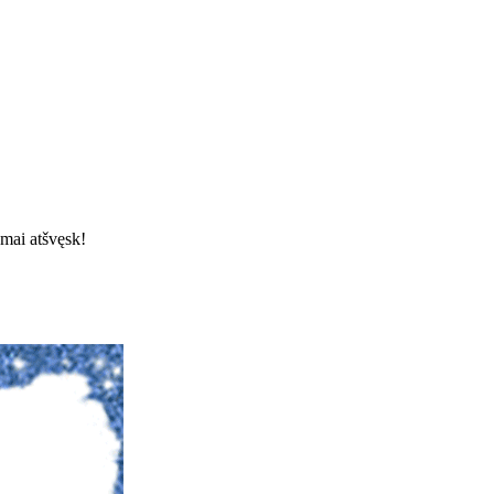
smai atšvęsk!