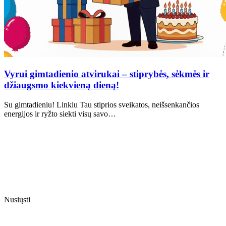
Vyrui gimtadienio atvirukai – stiprybės, sėkmės ir
džiaugsmo kiekvieną dieną!
Su gimtadieniu! Linkiu Tau stiprios sveikatos, neišsenkančios
energijos ir ryžto siekti visų savo…
Nusiųsti