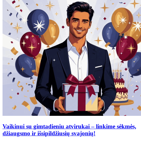
Vaikinui su gimtadieniu atvirukai – linkime sėkmės,
džiaugsmo ir išsipildžiusių svajonių!