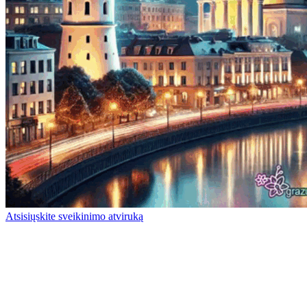
Atsisiųskite sveikinimo atviruką