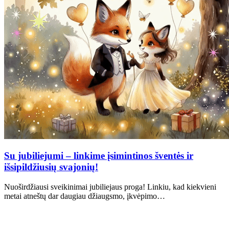
Su jubiliejumi – linkime įsimintinos šventės ir
išsipildžiusių svajonių!
Nuoširdžiausi sveikinimai jubiliejaus proga! Linkiu, kad kiekvieni
metai atneštų dar daugiau džiaugsmo, įkvėpimo…