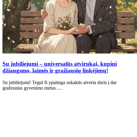
Su jubiliejumi – universalūs atvirukai, kupini
džiaugsmo, laimės ir gražiausių linkėjimų!
Su jubiliejumi! Tegul ši ypatinga sukaktis atveria duris į dar
gražesnius gyvenimo metus….