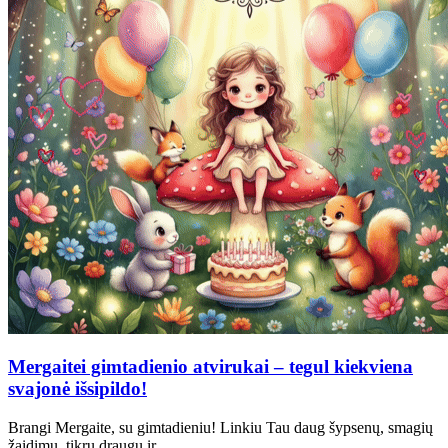
Mergaitei gimtadienio atvirukai – tegul kiekviena
svajonė išsipildo!
Brangi Mergaite, su gimtadieniu! Linkiu Tau daug šypsenų, smagių
žaidimų, tikrų draugų ir…