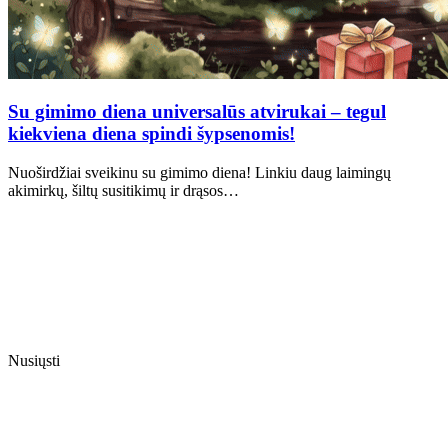
Su gimimo diena universalūs atvirukai – tegul
kiekviena diena spindi šypsenomis!
Nuoširdžiai sveikinu su gimimo diena! Linkiu daug laimingų
akimirkų, šiltų susitikimų ir drąsos…
Nusiųsti