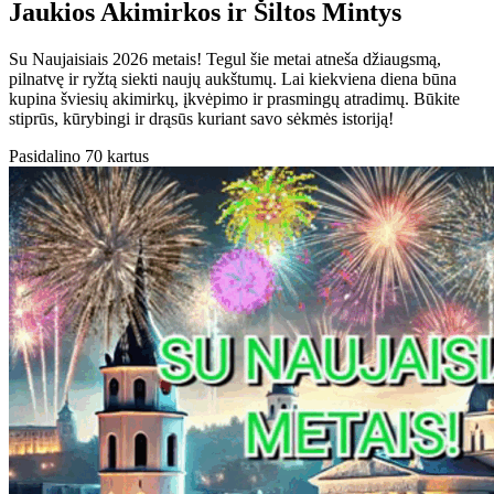
Jaukios Akimirkos ir Šiltos Mintys
Su Naujaisiais 2026 metais! Tegul šie metai atneša džiaugsmą,
pilnatvę ir ryžtą siekti naujų aukštumų. Lai kiekviena diena būna
kupina šviesių akimirkų, įkvėpimo ir prasmingų atradimų. Būkite
stiprūs, kūrybingi ir drąsūs kuriant savo sėkmės istoriją!
Pasidalino 70 kartus