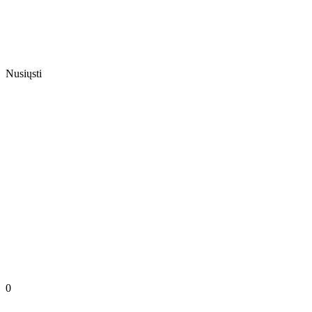
Nusiųsti
0