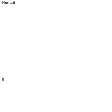
Nusiųsti
0