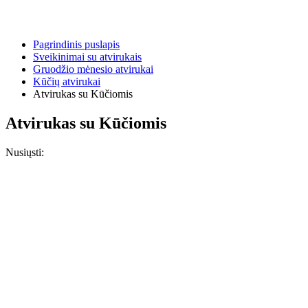
Pagrindinis puslapis
Sveikinimai su atvirukais
Gruodžio mėnesio atvirukai
Kūčių atvirukai
Atvirukas su Kūčiomis
Atvirukas su Kūčiomis
Nusiųsti: