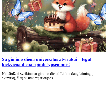
Su gimimo diena universalūs atvirukai – tegul
kiekviena diena spindi šypsenomis!
Nuoširdžiai sveikinu su gimimo diena! Linkiu daug laimingų
akimirkų, šiltų susitikimų ir drąsos…