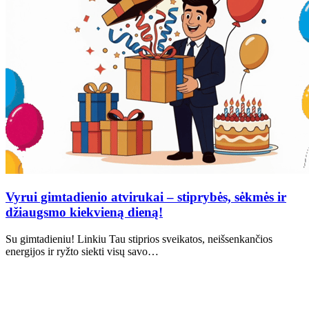
Vyrui gimtadienio atvirukai – stiprybės, sėkmės ir
džiaugsmo kiekvieną dieną!
Su gimtadieniu! Linkiu Tau stiprios sveikatos, neišsenkančios
energijos ir ryžto siekti visų savo…