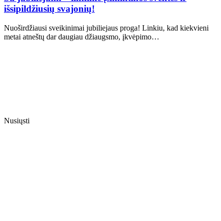
išsipildžiusių svajonių!
Nuoširdžiausi sveikinimai jubiliejaus proga! Linkiu, kad kiekvieni
metai atneštų dar daugiau džiaugsmo, įkvėpimo…
Nusiųsti