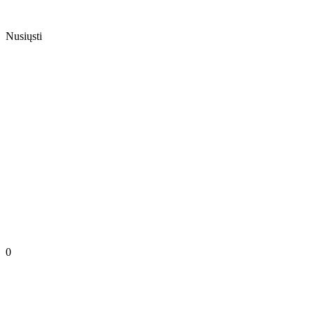
Nusiųsti
0