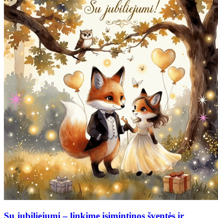
Su jubiliejumi – linkime įsimintinos šventės ir