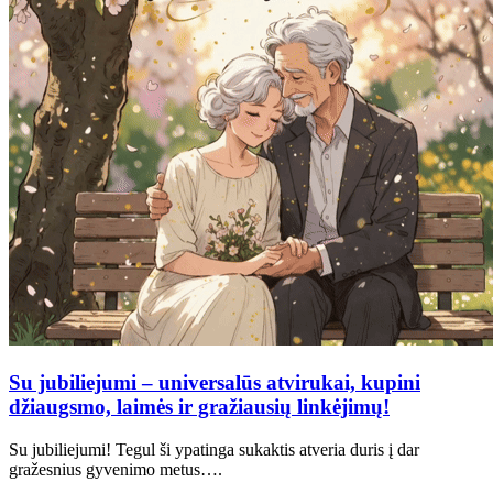
Su jubiliejumi – universalūs atvirukai, kupini
džiaugsmo, laimės ir gražiausių linkėjimų!
Su jubiliejumi! Tegul ši ypatinga sukaktis atveria duris į dar
gražesnius gyvenimo metus….