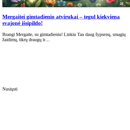
Mergaitei gimtadienio atvirukai – tegul kiekviena
svajonė išsipildo!
Brangi Mergaite, su gimtadieniu! Linkiu Tau daug šypsenų, smagių
žaidimų, tikrų draugų ir…
Nusiųsti