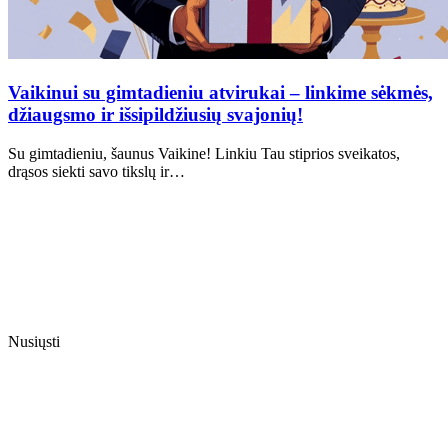
Vaikinui su gimtadieniu atvirukai – linkime sėkmės,
džiaugsmo ir išsipildžiusių svajonių!
Su gimtadieniu, šaunus Vaikine! Linkiu Tau stiprios sveikatos,
drąsos siekti savo tikslų ir…
Nusiųsti