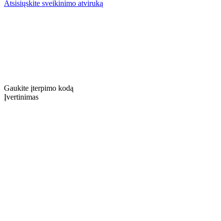
Atsisiųskite sveikinimo atviruką
Gaukite įterpimo kodą
Įvertinimas