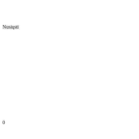
Nusiųsti
0