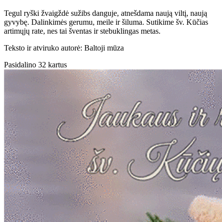
Tegul ryški žvaigždė sužibs danguje, atnešdama naują viltį, naują
gyvybę. Dalinkimės gerumu, meile ir šiluma. Sutikime šv. Kūčias
artimųjų rate, nes tai šventas ir stebuklingas metas.
Teksto ir atviruko autorė: Baltoji mūza
Pasidalino 32 kartus