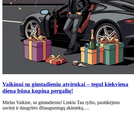
Vaikinui su gimtadieniu atvirukai – tegul kiekviena
diena būna kupina pergalių!
Mielas Vaikine, su gimtadieniu! Linkiu Tau ryžto, pasitikėjimo
savimi ir daugybės džiaugsmingų akimirkų….