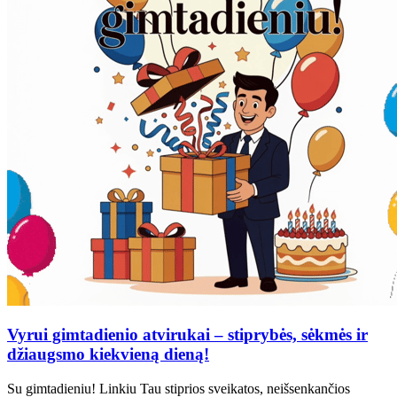
Vyrui gimtadienio atvirukai – stiprybės, sėkmės ir
džiaugsmo kiekvieną dieną!
Su gimtadieniu! Linkiu Tau stiprios sveikatos, neišsenkančios