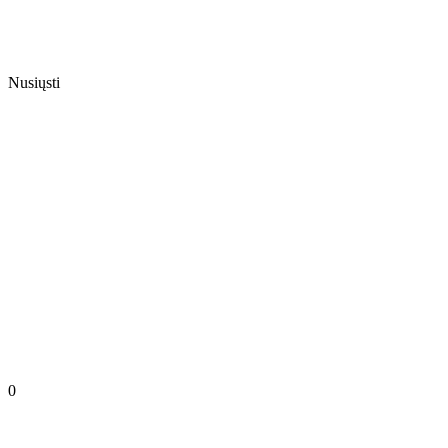
Nusiųsti
0