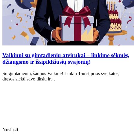
Vaikinui su gimtadieniu atvirukai – linkime sėkmės,
džiaugsmo ir išsipildžiusių svajonių!
Su gimtadieniu, šaunus Vaikine! Linkiu Tau stiprios sveikatos,
drąsos siekti savo tikslų ir…
Nusiųsti