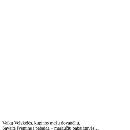
Vaikų Velykėlės, kupinos mažų dovanėlių,
Savaitė šventinė į pabaigą – margučių pabaigtuvės…