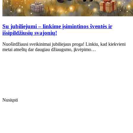
Su jubiliejumi – linkime įsimintinos šventės ir
išsipildžiusių svajonių!
Nuoširdžiausi sveikinimai jubiliejaus proga! Linkiu, kad kiekvieni
metai atneštų dar daugiau džiaugsmo, įkvėpimo…
Nusiųsti