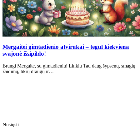
Mergaitei gimtadienio atvirukai – tegul kiekviena
svajonė išsipildo!
Brangi Mergaite, su gimtadieniu! Linkiu Tau daug šypsenų, smagių
žaidimų, tikrų draugų ir…
Nusiųsti