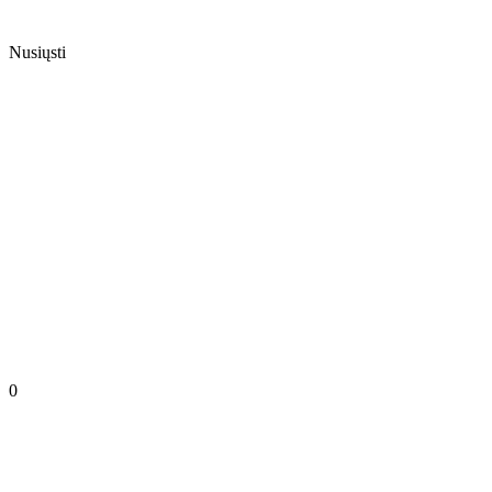
Nusiųsti
0