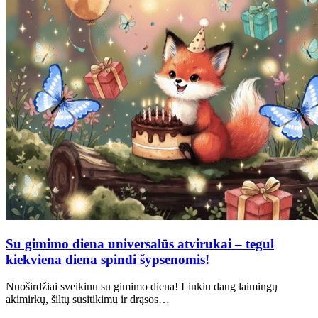
Su gimimo diena universalūs atvirukai – tegul
kiekviena diena spindi šypsenomis!
Nuoširdžiai sveikinu su gimimo diena! Linkiu daug laimingų
akimirkų, šiltų susitikimų ir drąsos…