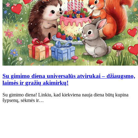
Su gimimo diena universalūs atvirukai – džiaugsmo,
laimės ir gražių akimirkų!
Su gimimo diena! Linkiu, kad kiekviena nauja diena būtų kupina
šypsenų, sėkmės ir…