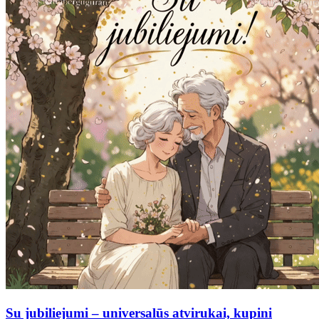
Su jubiliejumi – universalūs atvirukai, kupini