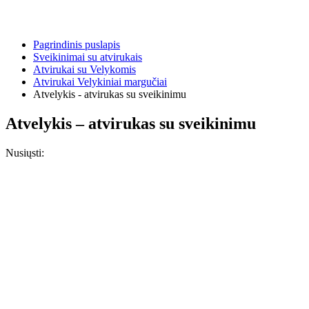
Pagrindinis puslapis
Sveikinimai su atvirukais
Atvirukai su Velykomis
Atvirukai Velykiniai margučiai
Atvelykis - atvirukas su sveikinimu
Atvelykis – atvirukas su sveikinimu
Nusiųsti: