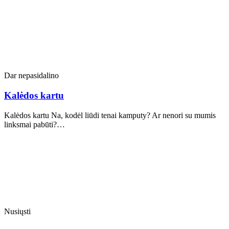
Dar nepasidalino
Kalėdos kartu
Kalėdos kartu Na, kodėl liūdi tenai kamputy? Ar nenori su mumis
linksmai pabūti?…
Nusiųsti