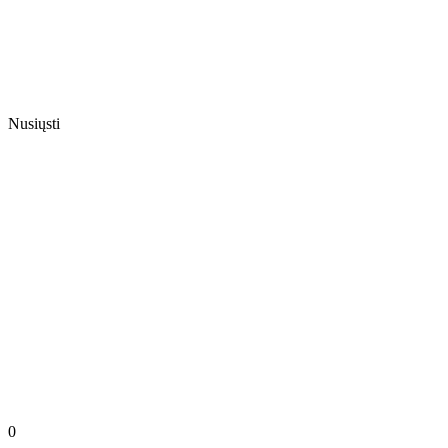
Nusiųsti
0