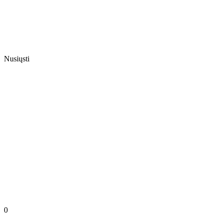
Nusiųsti
0