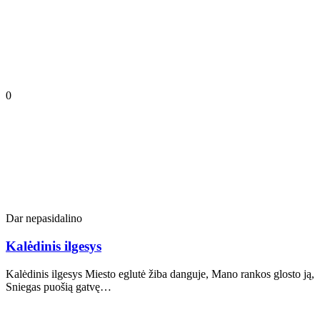
0
Dar nepasidalino
Kalėdinis ilgesys
Kalėdinis ilgesys Miesto eglutė žiba danguje, Mano rankos glosto ją,
Sniegas puošią gatvę…