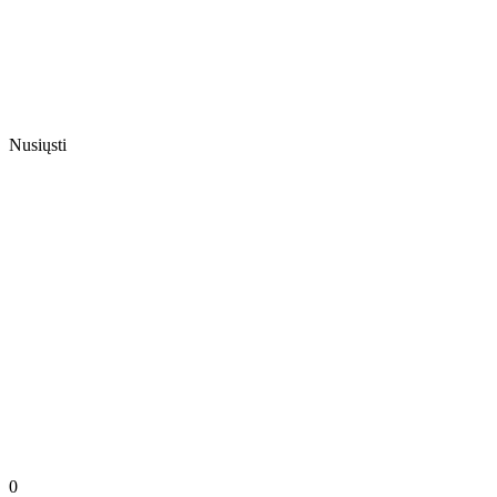
Nusiųsti
0