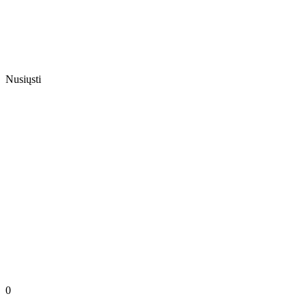
Nusiųsti
0