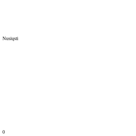
Nusiųsti
0