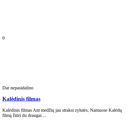
0
Dar nepasidalino
Kalėdinis filmas
Kalėdinis filmas Ant medžių jau straksi zylutės, Namuose Kalėdų
filmą žiūri du draugai…