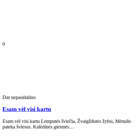
0
Dar nepasidalino
Esam vėl visi kartu
Esam vėl visi kartu Lemputės šviečia, Žvaigždutės žybsi, Mėnulis
pateka šviesus. Kalėdinės giesmės…