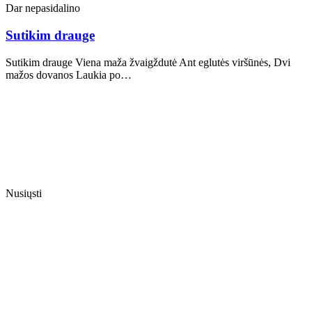
Dar nepasidalino
Sutikim drauge
Sutikim drauge Viena maža žvaigždutė Ant eglutės viršūnės, Dvi
mažos dovanos Laukia po…
Nusiųsti