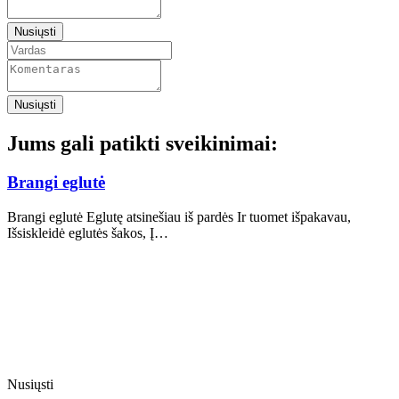
Nusiųsti
Nusiųsti
Jums gali patikti sveikinimai:
Brangi eglutė
Brangi eglutė Eglutę atsinešiau iš pardės Ir tuomet išpakavau,
Išsiskleidė eglutės šakos, Į…
Nusiųsti