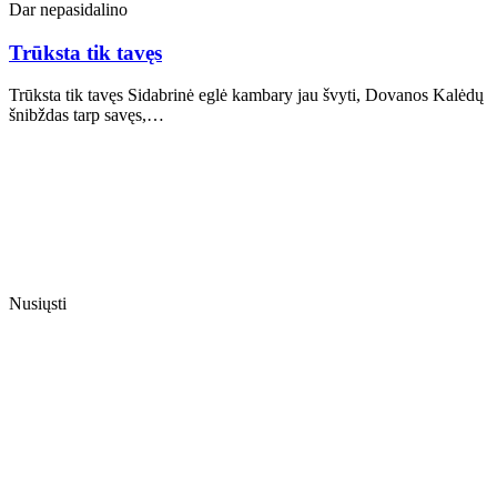
Dar nepasidalino
Trūksta tik tavęs
Trūksta tik tavęs Sidabrinė eglė kambary jau švyti, Dovanos Kalėdų
šnibždas tarp savęs,…
Nusiųsti