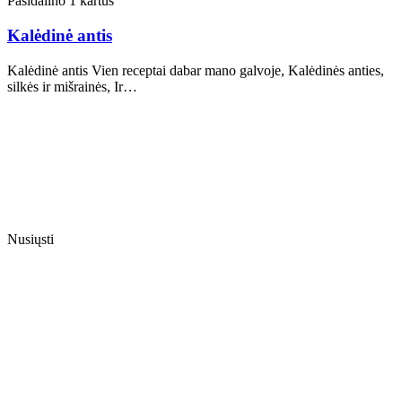
Pasidalino 1 kartus
Kalėdinė antis
Kalėdinė antis Vien receptai dabar mano galvoje, Kalėdinės anties,
silkės ir mišrainės, Ir…
Nusiųsti