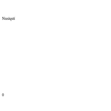
Nusiųsti
0