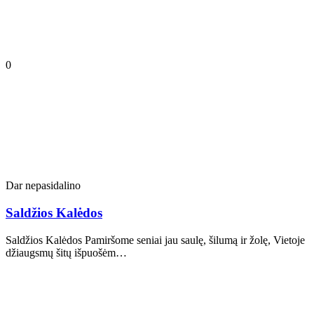
0
Dar nepasidalino
Saldžios Kalėdos
Saldžios Kalėdos Pamiršome seniai jau saulę, šilumą ir žolę, Vietoje
džiaugsmų šitų išpuošėm…