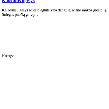
Kalėdinis ilgesys
Kalėdinis ilgesys Miesto eglutė žiba danguje, Mano rankos glosto ją,
Sniegas puošią gatvę…
Nusiųsti