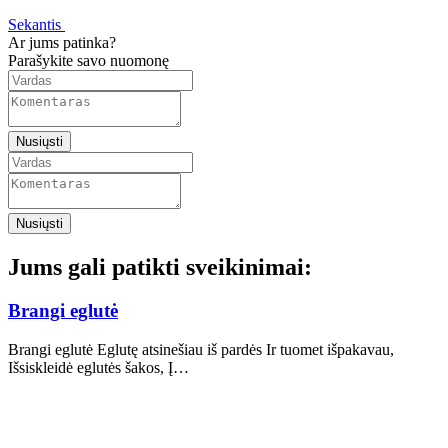
Sekantis
Ar jums patinka?
Parašykite savo nuomonę
Nusiųsti
Nusiųsti
Jums gali patikti sveikinimai:
Brangi eglutė
Brangi eglutė Eglutę atsinešiau iš pardės Ir tuomet išpakavau,
Išsiskleidė eglutės šakos, Į…