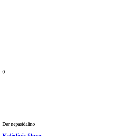
0
Dar nepasidalino
Kalėdinis filmas