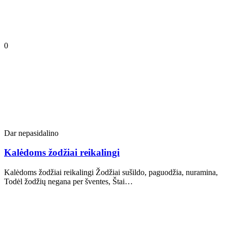
0
Dar nepasidalino
Kalėdoms žodžiai reikalingi
Kalėdoms žodžiai reikalingi Žodžiai sušildo, paguodžia, nuramina,
Todėl žodžių negana per šventes, Štai…