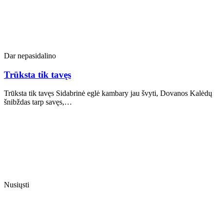
Dar nepasidalino
Trūksta tik tavęs
Trūksta tik tavęs Sidabrinė eglė kambary jau švyti, Dovanos Kalėdų
šnibždas tarp savęs,…
Nusiųsti