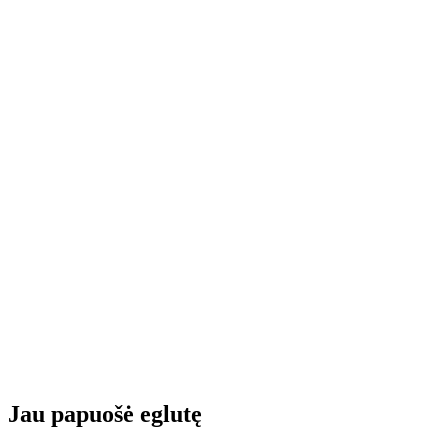
Jau papuošė eglutę