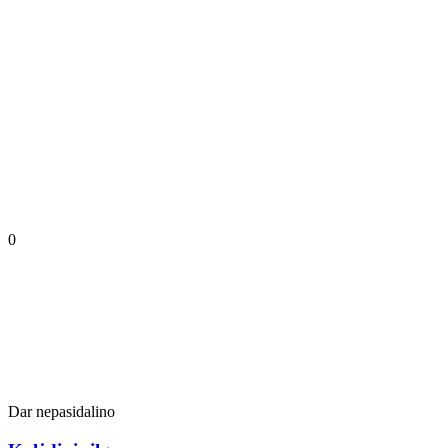
0
Dar nepasidalino