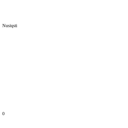
Nusiųsti
0