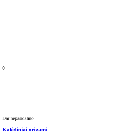
0
Dar nepasidalino
Kalėdiniai origami