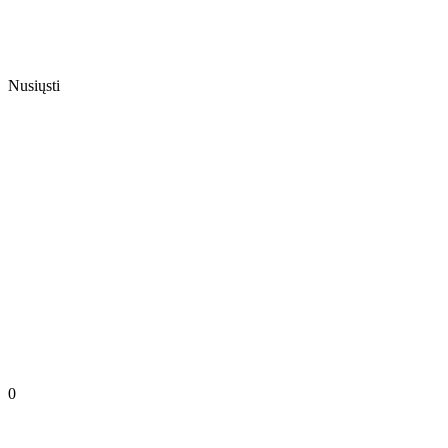
Nusiųsti
0