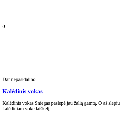
0
Dar nepasidalino
Kalėdinis vokas
Kalėdinis vokas Sniegas paslėpė jau žalią gamtą, O aš slepiu
kalėdiniam voke laiškelį,…