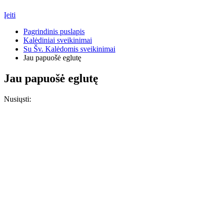
Įeiti
Pagrindinis puslapis
Kalėdiniai sveikinimai
Su Šv. Kalėdomis sveikinimai
Jau papuošė eglutę
Jau papuošė eglutę
Nusiųsti: