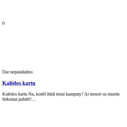
0
Dar nepasidalino
Kalėdos kartu
Kalėdos kartu Na, kodėl liūdi tenai kamputy? Ar nenori su mumis
linksmai pabūti?…