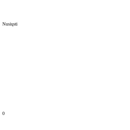
Nusiųsti
0