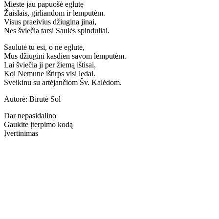
Mieste jau papuošė eglutę
Žaislais, girliandom ir lemputėm.
Visus praeivius džiugina jinai,
Nes šviečia tarsi Saulės spinduliai.
Saulutė tu esi, o ne eglutė,
Mus džiugini kasdien savom lemputėm.
Lai šviečia ji per žiemą ištisai,
Kol Nemune ištirps visi ledai.
Sveikinu su artėjančiom Šv. Kalėdom.
Autorė: Birutė Sol
Dar nepasidalino
Gaukite įterpimo kodą
Įvertinimas