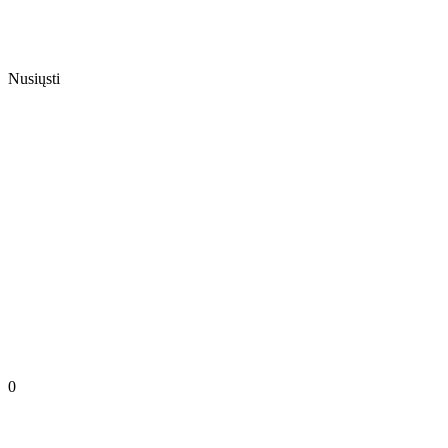
Nusiųsti
0