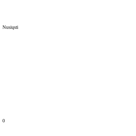
Nusiųsti
0