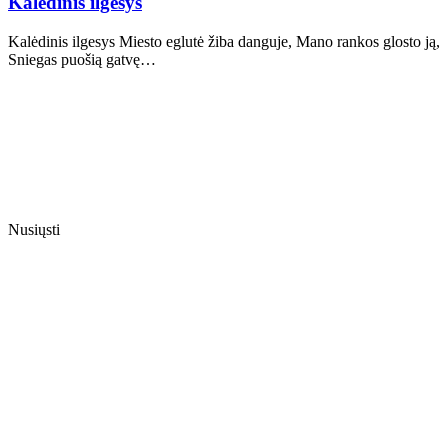
Kalėdinis ilgesys
Kalėdinis ilgesys Miesto eglutė žiba danguje, Mano rankos glosto ją,
Sniegas puošią gatvę…
Nusiųsti