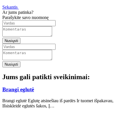
Sekantis
Ar jums patinka?
Parašykite savo nuomonę
Nusiųsti
Nusiųsti
Jums gali patikti sveikinimai:
Brangi eglutė
Brangi eglutė Eglutę atsinešiau iš pardės Ir tuomet išpakavau,
Išsiskleidė eglutės šakos, Į…