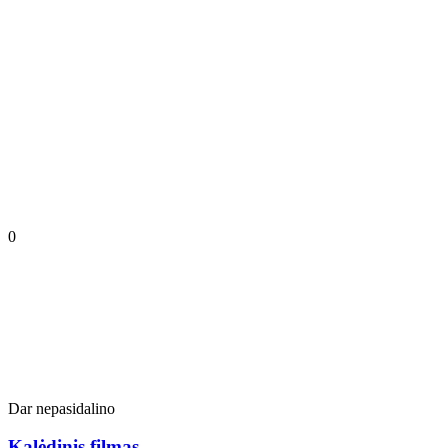
0
Dar nepasidalino
Kalėdinis filmas