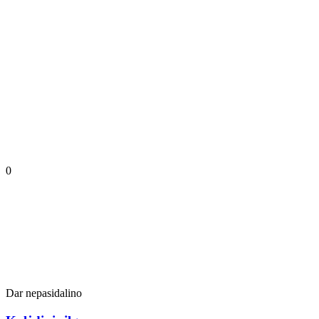
0
Dar nepasidalino