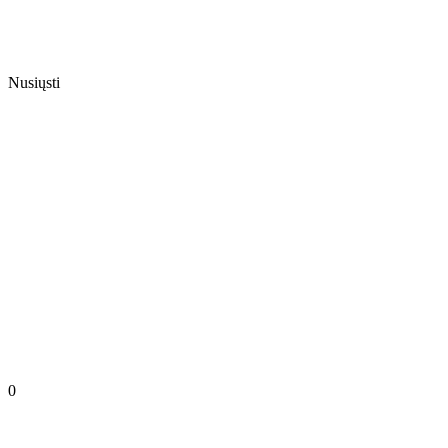
Nusiųsti
0