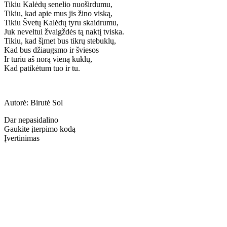
Tikiu Kalėdų senelio nuoširdumu,
Tikiu, kad apie mus jis žino viską,
Tikiu Švetų Kalėdų tyru skaidrumu,
Juk neveltui žvaigždės tą naktį tviska.
Tikiu, kad šįmet bus tikrų stebuklų,
Kad bus džiaugsmo ir šviesos
Ir turiu aš norą vieną kuklų,
Kad patikėtum tuo ir tu.
Autorė: Birutė Sol
Dar nepasidalino
Gaukite įterpimo kodą
Įvertinimas