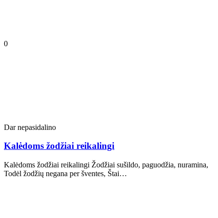
0
Dar nepasidalino
Kalėdoms žodžiai reikalingi
Kalėdoms žodžiai reikalingi Žodžiai sušildo, paguodžia, nuramina,
Todėl žodžių negana per šventes, Štai…