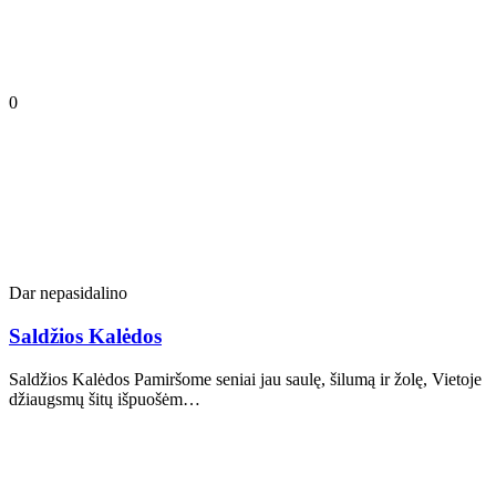
0
Dar nepasidalino
Saldžios Kalėdos
Saldžios Kalėdos Pamiršome seniai jau saulę, šilumą ir žolę, Vietoje
džiaugsmų šitų išpuošėm…