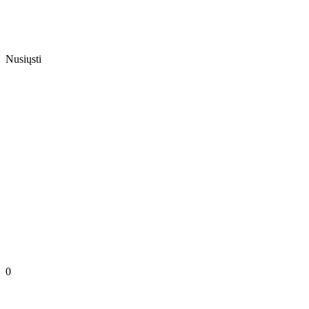
Nusiųsti
0