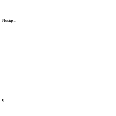
Nusiųsti
0