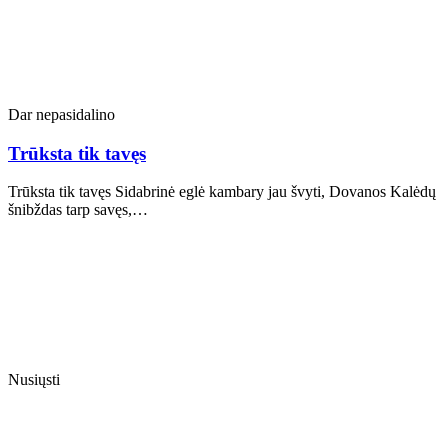
Dar nepasidalino
Trūksta tik tavęs
Trūksta tik tavęs Sidabrinė eglė kambary jau švyti, Dovanos Kalėdų
šnibždas tarp savęs,…
Nusiųsti