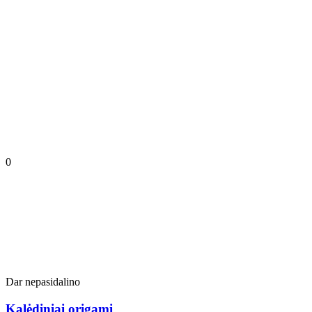
0
Dar nepasidalino
Kalėdiniai origami