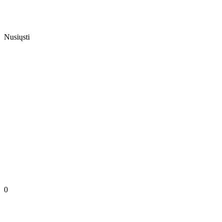
Nusiųsti
0