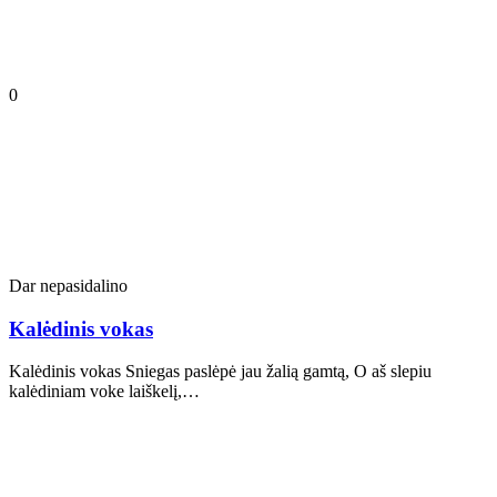
0
Dar nepasidalino
Kalėdinis vokas
Kalėdinis vokas Sniegas paslėpė jau žalią gamtą, O aš slepiu
kalėdiniam voke laiškelį,…