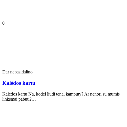
0
Dar nepasidalino
Kalėdos kartu
Kalėdos kartu Na, kodėl liūdi tenai kamputy? Ar nenori su mumis
linksmai pabūti?…