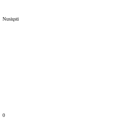
Nusiųsti
0