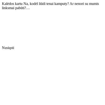
Kalėdos kartu Na, kodėl liūdi tenai kamputy? Ar nenori su mumis
linksmai pabūti?…
Nusiųsti