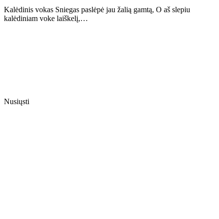
Kalėdinis vokas Sniegas paslėpė jau žalią gamtą, O aš slepiu
kalėdiniam voke laiškelį,…
Nusiųsti