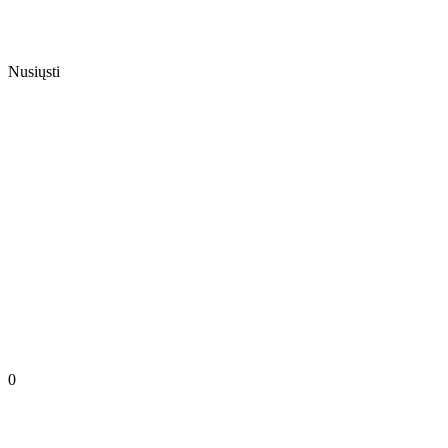
Nusiųsti
0