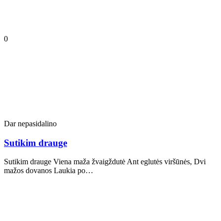
0
Dar nepasidalino
Sutikim drauge
Sutikim drauge Viena maža žvaigždutė Ant eglutės viršūnės, Dvi
mažos dovanos Laukia po…