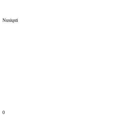
Nusiųsti
0