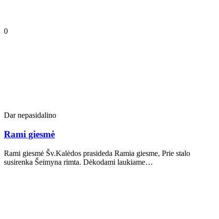
0
Dar nepasidalino
Rami giesmė
Rami giesmė Šv.Kalėdos prasideda Ramia giesme, Prie stalo
susirenka Šeimyna rimta. Dėkodami laukiame…