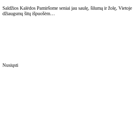
Saldžios Kalėdos Pamiršome seniai jau saulę, šilumą ir žolę, Vietoje
džiaugsmų šitų išpuošėm…
Nusiųsti