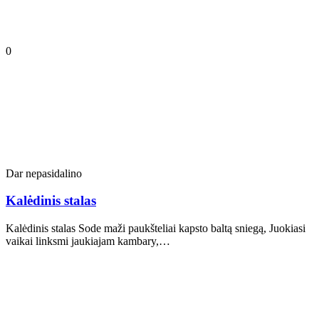
0
Dar nepasidalino
Kalėdinis stalas
Kalėdinis stalas Sode maži paukšteliai kapsto baltą sniegą, Juokiasi
vaikai linksmi jaukiajam kambary,…