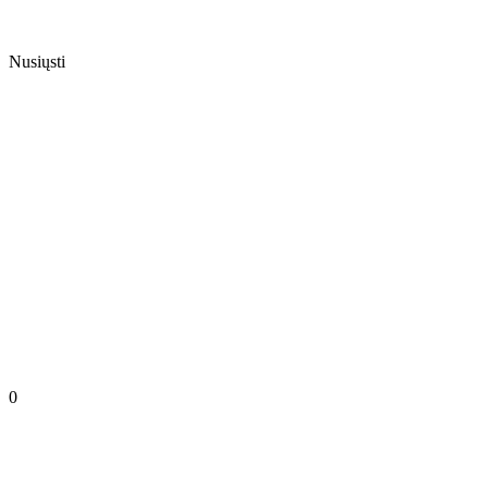
Nusiųsti
0