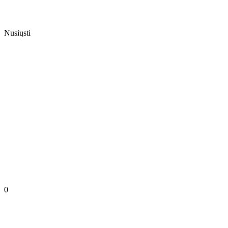
Nusiųsti
0