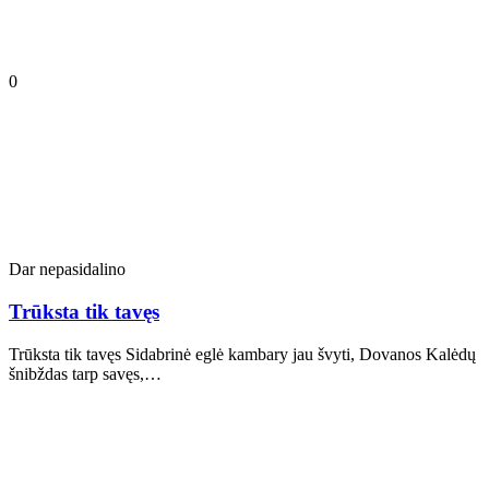
0
Dar nepasidalino
Trūksta tik tavęs
Trūksta tik tavęs Sidabrinė eglė kambary jau švyti, Dovanos Kalėdų
šnibždas tarp savęs,…