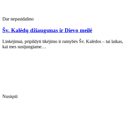
Dar nepasidalino
Šv. Kalėdų džiaugsmas ir Dievo meilė
Linkėjimai, pripildyti tikėjimo ir ramybės Šv. Kalėdos – tai laikas,
kai mes susijungiame…
Nusiųsti