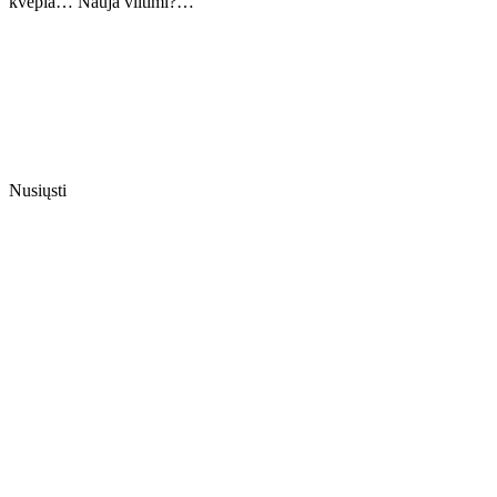
kvepia… Nauja viltimi?…
Nusiųsti