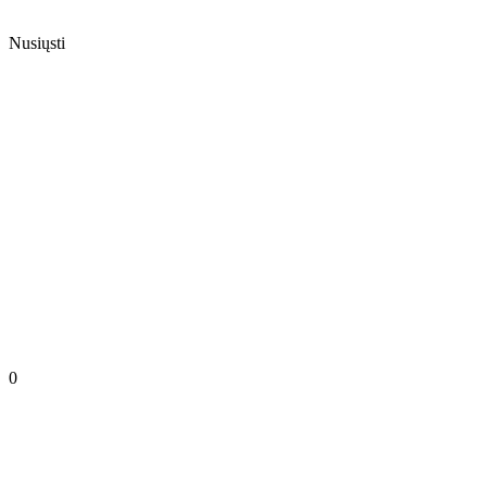
Nusiųsti
0