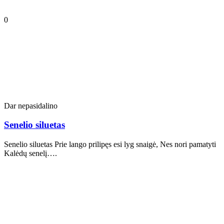
0
Dar nepasidalino
Senelio siluetas
Senelio siluetas Prie lango prilipęs esi lyg snaigė, Nes nori pamatyti
Kalėdų senelį….