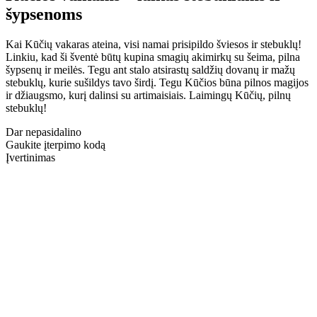
šypsenoms
Kai Kūčių vakaras ateina, visi namai prisipildo šviesos ir stebuklų!
Linkiu, kad ši šventė būtų kupina smagių akimirkų su šeima, pilna
šypsenų ir meilės. Tegu ant stalo atsirastų saldžių dovanų ir mažų
stebuklų, kurie sušildys tavo širdį. Tegu Kūčios būna pilnos magijos
ir džiaugsmo, kurį dalinsi su artimaisiais. Laimingų Kūčių, pilnų
stebuklų!
Dar nepasidalino
Gaukite įterpimo kodą
Įvertinimas