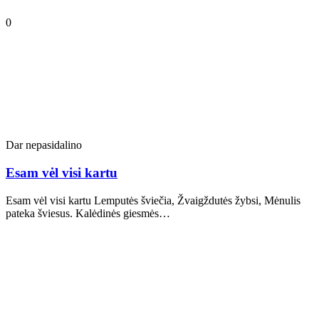
0
Dar nepasidalino
Esam vėl visi kartu
Esam vėl visi kartu Lemputės šviečia, Žvaigždutės žybsi, Mėnulis
pateka šviesus. Kalėdinės giesmės…