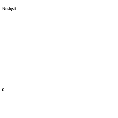
Nusiųsti
0