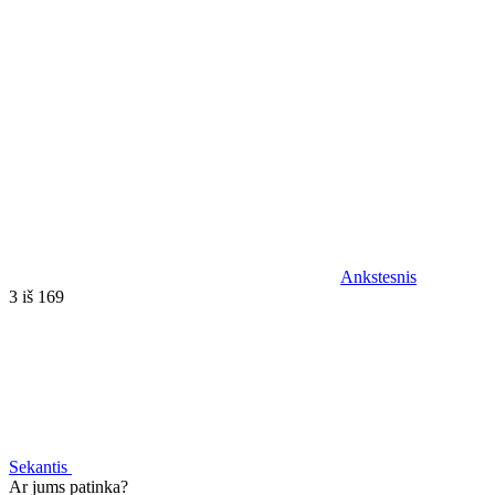
Ankstesnis
3 iš 169
Sekantis
Ar jums patinka?