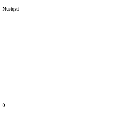
Nusiųsti
0