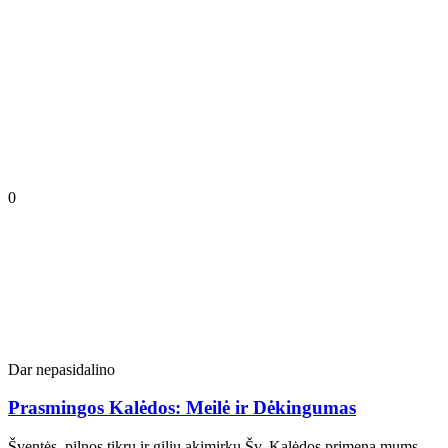
0
Dar nepasidalino
Prasmingos Kalėdos: Meilė ir Dėkingumas
Šventės, pilnos tikrų ir gilių akimirkų Šv. Kalėdos primena mums,