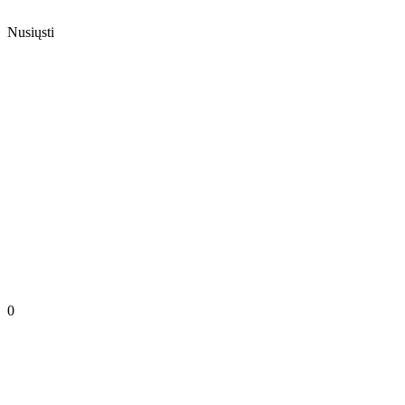
Nusiųsti
0