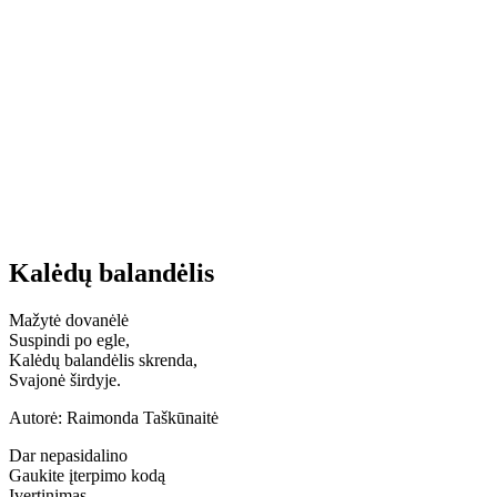
Kalėdų balandėlis
Mažytė dovanėlė
Suspindi po egle,
Kalėdų balandėlis skrenda,
Svajonė širdyje.
Autorė: Raimonda Taškūnaitė
Dar nepasidalino
Gaukite įterpimo kodą
Įvertinimas