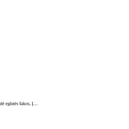
eidė eglutės šakos, Į…