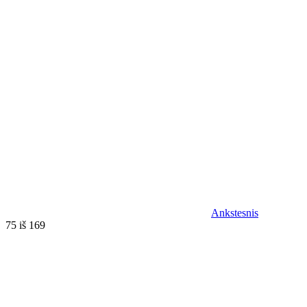
Ankstesnis
75 iš 169