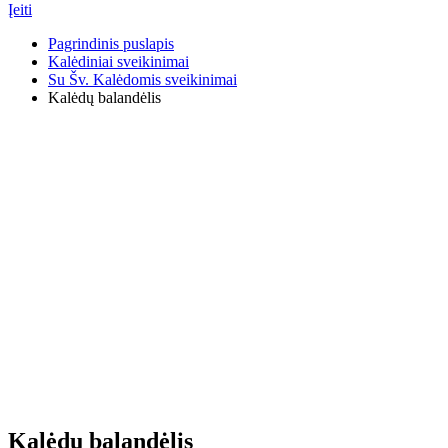
Įeiti
Pagrindinis puslapis
Kalėdiniai sveikinimai
Su Šv. Kalėdomis sveikinimai
Kalėdų balandėlis
Kalėdų balandėlis