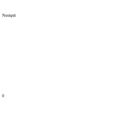
Nusiųsti
0