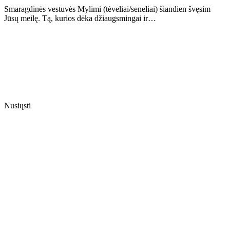
Smaragdinės vestuvės Mylimi (tėveliai/seneliai) šiandien švęsim
Jūsų meilę. Tą, kurios dėka džiaugsmingai ir…
Nusiųsti