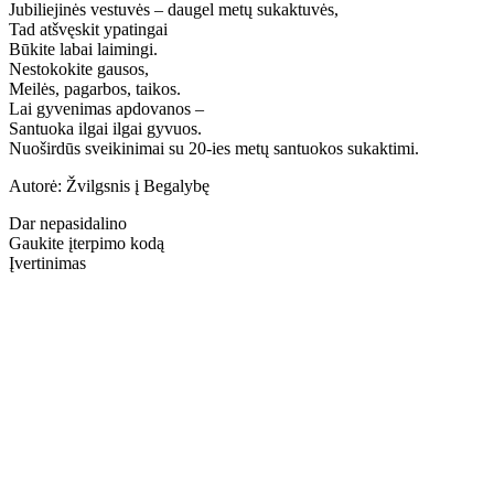
Jubiliejinės vestuvės – daugel metų sukaktuvės,
Tad atšvęskit ypatingai
Būkite labai laimingi.
Nestokokite gausos,
Meilės, pagarbos, taikos.
Lai gyvenimas apdovanos –
Santuoka ilgai ilgai gyvuos.
Nuoširdūs sveikinimai su 20-ies metų santuokos sukaktimi.
Autorė: Žvilgsnis į Begalybę
Dar nepasidalino
Gaukite įterpimo kodą
Įvertinimas