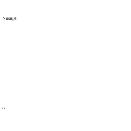
Nusiųsti
0