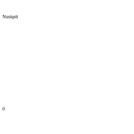
Nusiųsti
0