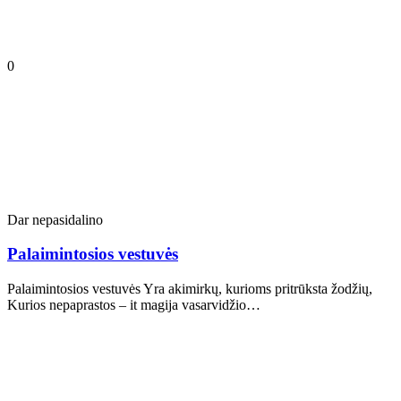
0
Dar nepasidalino
Palaimintosios vestuvės
Palaimintosios vestuvės Yra akimirkų, kurioms pritrūksta žodžių,
Kurios nepaprastos – it magija vasarvidžio…