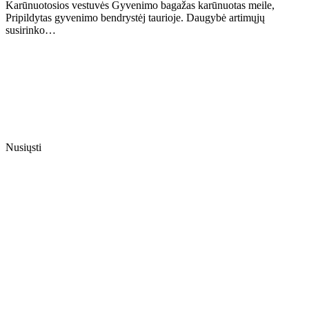
Karūnuotosios vestuvės Gyvenimo bagažas karūnuotas meile,
Pripildytas gyvenimo bendrystėj taurioje. Daugybė artimųjų
susirinko…
Nusiųsti