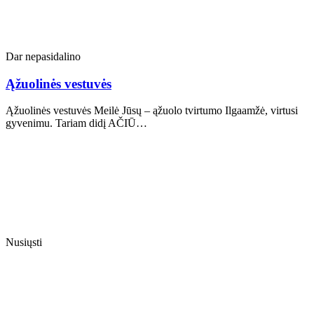
Dar nepasidalino
Ąžuolinės vestuvės
Ąžuolinės vestuvės Meilė Jūsų – ąžuolo tvirtumo Ilgaamžė, virtusi
gyvenimu. Tariam didį AČIŪ…
Nusiųsti