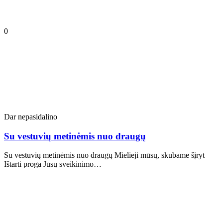
0
Dar nepasidalino
Su vestuvių metinėmis nuo draugų
Su vestuvių metinėmis nuo draugų Mielieji mūsų, skubame šįryt
Ištarti proga Jūsų sveikinimo…