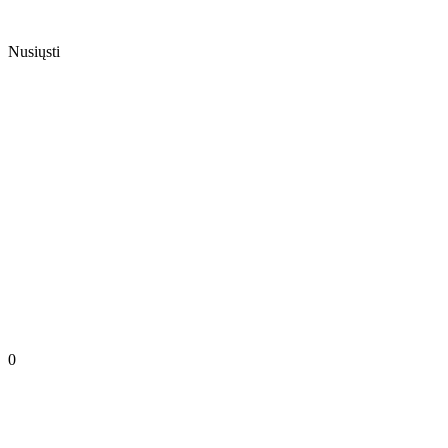
Nusiųsti
0