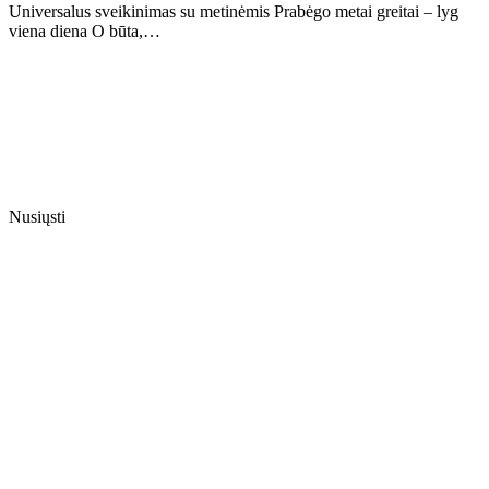
Universalus sveikinimas su metinėmis Prabėgo metai greitai – lyg
viena diena O būta,…
Nusiųsti