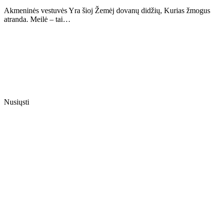
Akmeninės vestuvės Yra šioj Žemėj dovanų didžių, Kurias žmogus
atranda. Meilė – tai…
Nusiųsti