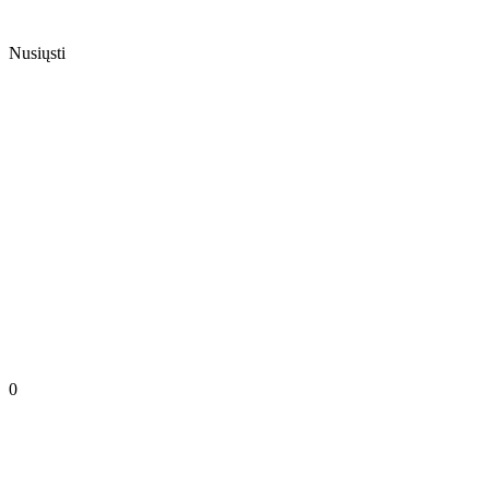
Nusiųsti
0