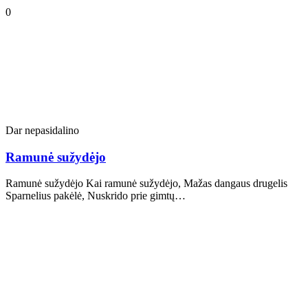
0
Dar nepasidalino
Ramunė sužydėjo
Ramunė sužydėjo Kai ramunė sužydėjo, Mažas dangaus drugelis
Sparnelius pakėlė, Nuskrido prie gimtų…