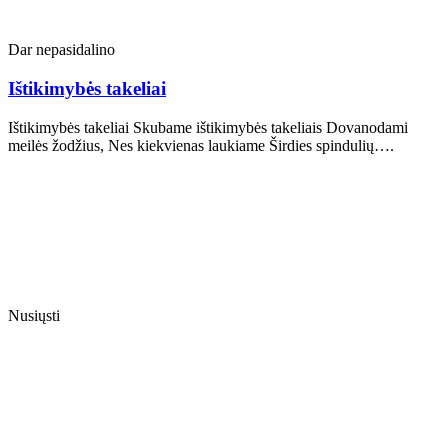
Dar nepasidalino
Ištikimybės takeliai
Ištikimybės takeliai Skubame ištikimybės takeliais Dovanodami
meilės žodžius, Nes kiekvienas laukiame Širdies spindulių….
Nusiųsti