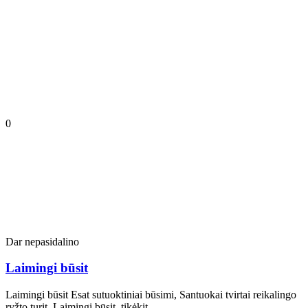
0
Dar nepasidalino
Laimingi būsit
Laimingi būsit Esat sutuoktiniai būsimi, Santuokai tvirtai reikalingo
ryžto turit, Laimingi būsit, tikėkit…