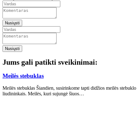
Nusiųsti
Nusiųsti
Jums gali patikti sveikinimai:
Meilės stebuklas
Meilės stebuklas Šiandien, susirinkome tapti didžios meilės stebuklo
liudininkais. Meilės, kuri sujungė šiuos…