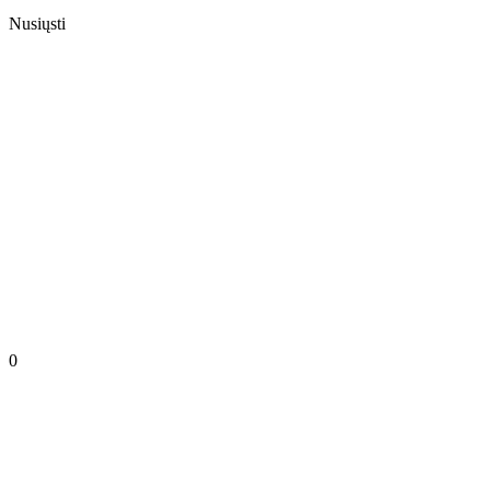
Nusiųsti
0