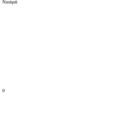
Nusiųsti
0