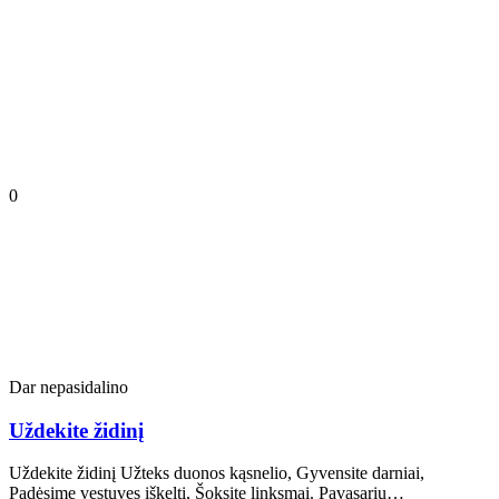
0
Dar nepasidalino
Uždekite židinį
Uždekite židinį Užteks duonos kąsnelio, Gyvensite darniai,
Padėsime vestuves iškelti, Šoksite linksmai. Pavasariu…