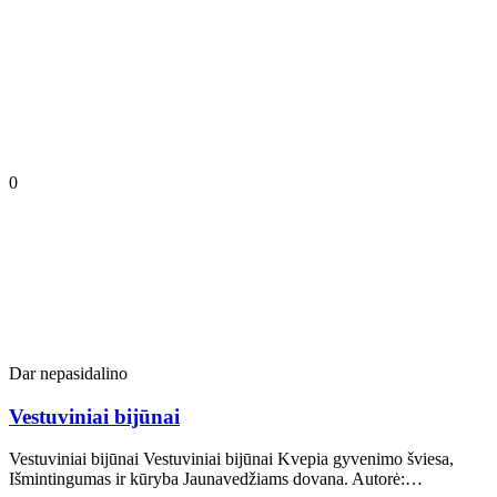
0
Dar nepasidalino
Vestuviniai bijūnai
Vestuviniai bijūnai Vestuviniai bijūnai Kvepia gyvenimo šviesa,
Išmintingumas ir kūryba Jaunavedžiams dovana. Autorė:…