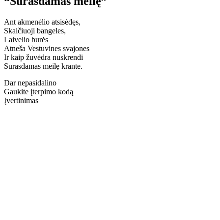
“Surasdamas meilę”
Ant akmenėlio atsisėdęs,
Skaičiuoji bangeles,
Laivelio burės
Atneša Vestuvines svajones
Ir kaip žuvėdra nuskrendi
Surasdamas meilę krante.
Dar nepasidalino
Gaukite įterpimo kodą
Įvertinimas