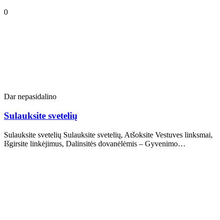
0
Dar nepasidalino
Sulauksite svetelių
Sulauksite svetelių Sulauksite svetelių, Atšoksite Vestuves linksmai,
Išgirsite linkėjimus, Dalinsitės dovanėlėmis – Gyvenimo…