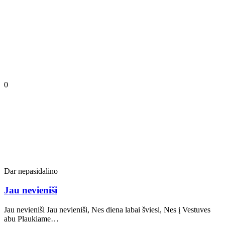
0
Dar nepasidalino
Jau nevieniši
Jau nevieniši Jau nevieniši, Nes diena labai šviesi, Nes į Vestuves
abu Plaukiame…