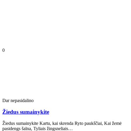
0
Dar nepasidalino
Žiedus sumainykite
Žiedus sumainykite Kartu, kai skrenda Ryto paukščiai, Kai žemė
pasidengs šalna, Tyliais žingsneliais…