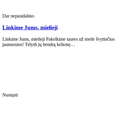
Dar nepasidalino
Linkime Jums, mielieji
Linkime Jums, mielieji Pakelkime taures už meile švytinčius
jaunuosius! Telydi jų bendrą kelionę…
Nusiųsti