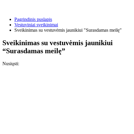
Pagrindinis puslapis
Vestuviniai sveikinimai
Sveikinimas su vestuvėmis jaunikiui "Surasdamas meilę"
Sveikinimas su vestuvėmis jaunikiui
“Surasdamas meilę”
Nusiųsti: