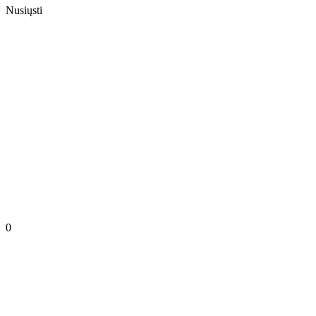
Nusiųsti
0