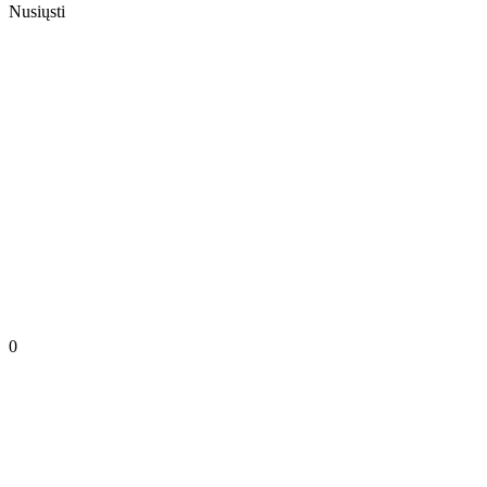
Nusiųsti
0