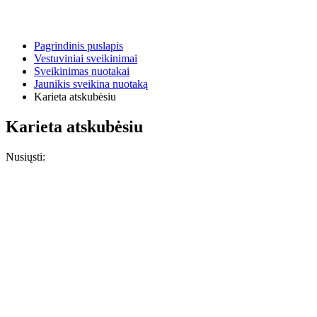
Pagrindinis puslapis
Vestuviniai sveikinimai
Sveikinimas nuotakai
Jaunikis sveikina nuotaką
Karieta atskubėsiu
Karieta atskubėsiu
Nusiųsti: