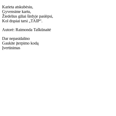
Karieta atskubėsiu,
Gyvensime kartu,
Žiedelius giliai širdyje paslėpsi,
Kol drąsiai tarsi „TAIP“.
Autorė: Raimonda Taškūnaitė
Dar nepasidalino
Gaukite įterpimo kodą
Įvertinimas