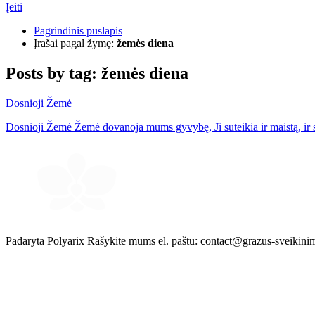
Įeiti
Pagrindinis puslapis
Įrašai pagal žymę:
žemės diena
Posts by tag:
žemės diena
Dosnioji Žemė
Dosnioji Žemė Žemė dovanoja mums gyvybę, Ji suteikia ir maistą, i
Padaryta Polyarix
Rašykite mums el. paštu:
contact@grazus-sveikinim