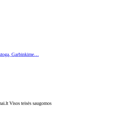
r stogą, Garbinkime…
ai.lt
Visos teisės saugomos