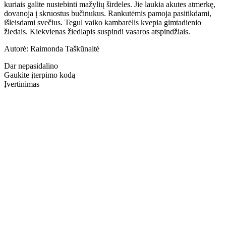
kuriais galite nustebinti mažylių širdeles. Jie laukia akutes atmerkę,
dovanoja į skruostus bučinukus. Rankutėmis pamoja pasitikdami,
išleisdami svečius. Tegul vaiko kambarėlis kvepia gimtadienio
žiedais. Kiekvienas žiedlapis suspindi vasaros atspindžiais.
Autorė: Raimonda Taškūnaitė
Dar nepasidalino
Gaukite įterpimo kodą
Įvertinimas