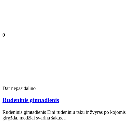
0
Dar nepasidalino
Rudeninis gimtadienis
Rudeninis gimtadienis Eini rudeniniu taku ir žvyras po kojomis
girgžda, medžiai svarina šakas…