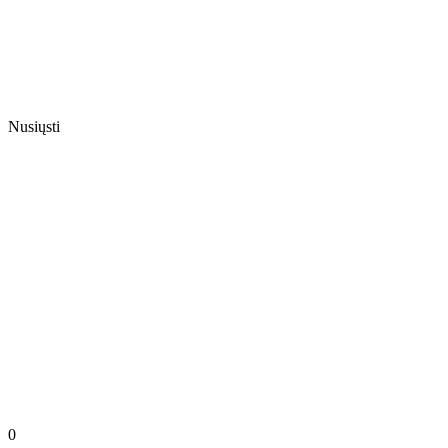
Nusiųsti
0