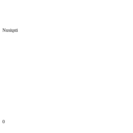
Nusiųsti
0