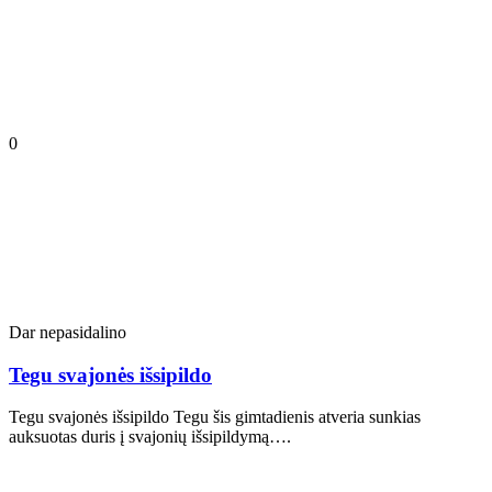
0
Dar nepasidalino
Tegu svajonės išsipildo
Tegu svajonės išsipildo Tegu šis gimtadienis atveria sunkias
auksuotas duris į svajonių išsipildymą….