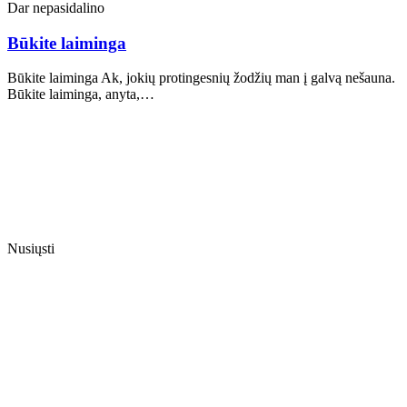
Dar nepasidalino
Būkite laiminga
Būkite laiminga Ak, jokių protingesnių žodžių man į galvą nešauna.
Būkite laiminga, anyta,…
Nusiųsti