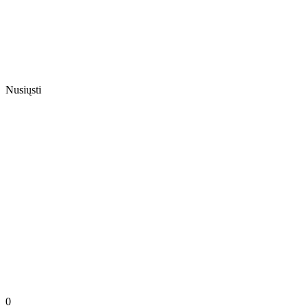
Nusiųsti
0