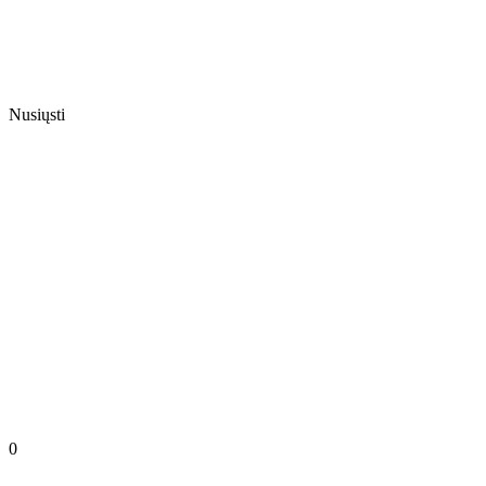
Nusiųsti
0