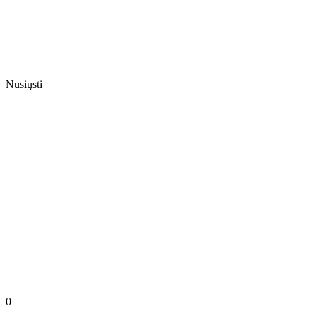
Nusiųsti
0