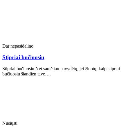
Dar nepasidalino
Stipriai bučiuosiu
Stipriai bučiuosiu Net saulė tau pavydėtų, jei žinotų, kaip stipriai
bučiuosiu šiandien tave….
Nusiųsti