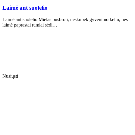
Laimė ant suolelio
Laimė ant suolelio Mielas pusbroli, neskubėk gyvenimo keliu, nes
laimė paprastai ramiai sėdi…
Nusiųsti