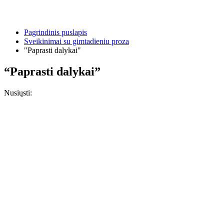
Pagrindinis puslapis
Sveikinimai su gimtadieniu proza
"Paprasti dalykai"
“Paprasti dalykai”
Nusiųsti: