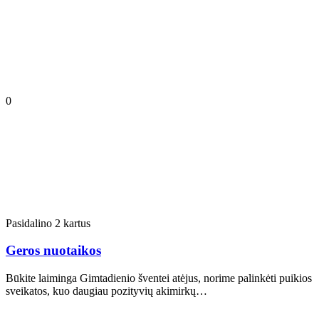
0
Pasidalino 2 kartus
Geros nuotaikos
Būkite laiminga Gimtadienio šventei atėjus, norime palinkėti puikios
sveikatos, kuo daugiau pozityvių akimirkų…