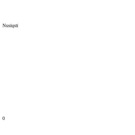
Nusiųsti
0