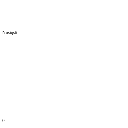
Nusiųsti
0