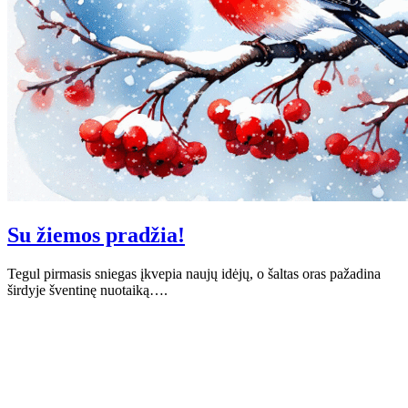
Su žiemos pradžia!
Tegul pirmasis sniegas įkvepia naujų idėjų, o šaltas oras pažadina
širdyje šventinę nuotaiką….