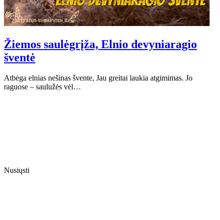
Žiemos saulėgrįža, Elnio devyniaragio
šventė
Atbėga elnias nešinas švente, Jau greitai laukia atgimimas. Jo
raguose – saulužės vėl…
Nusiųsti