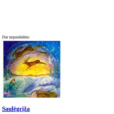
Dar nepasidalino
Saulėgrįža