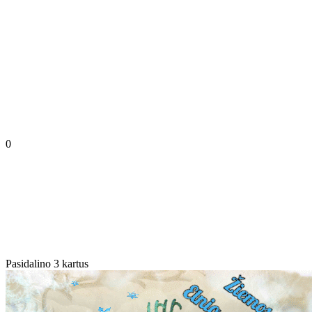
0
Pasidalino 3 kartus