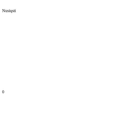
Nusiųsti
0