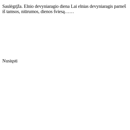
Saulėgrįža. Elnio devyniaragio diena Lai elnias devyniaragis parneš
iš tamsos, niūrumos, dienos šviesą……
Nusiųsti