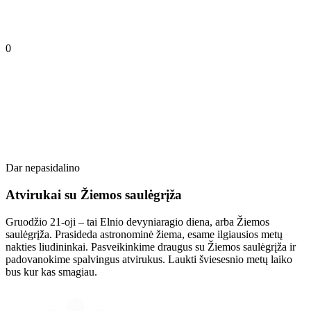
0
Dar nepasidalino
Atvirukai su Žiemos saulėgrįža
Gruodžio 21-oji – tai Elnio devyniaragio diena, arba Žiemos
saulėgrįža. Prasideda astronominė žiema, esame ilgiausios metų
nakties liudininkai. Pasveikinkime draugus su Žiemos saulėgrįža ir
padovanokime spalvingus atvirukus. Laukti šviesesnio metų laiko
bus kur kas smagiau.