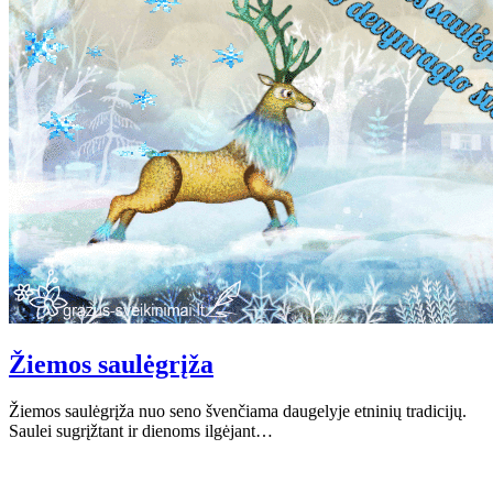
Žiemos saulėgrįža
Žiemos saulėgrįža nuo seno švenčiama daugelyje etninių tradicijų.
Saulei sugrįžtant ir dienoms ilgėjant…