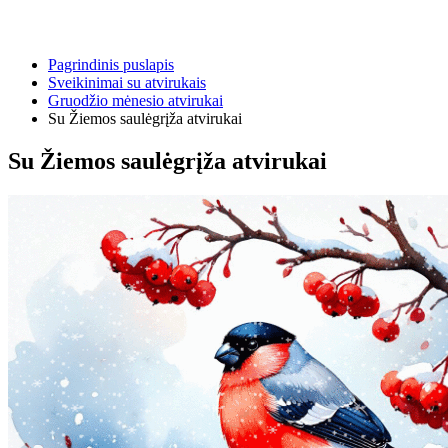
Pagrindinis puslapis
Sveikinimai su atvirukais
Gruodžio mėnesio atvirukai
Su Žiemos saulėgrįža atvirukai
Su Žiemos saulėgrįža atvirukai