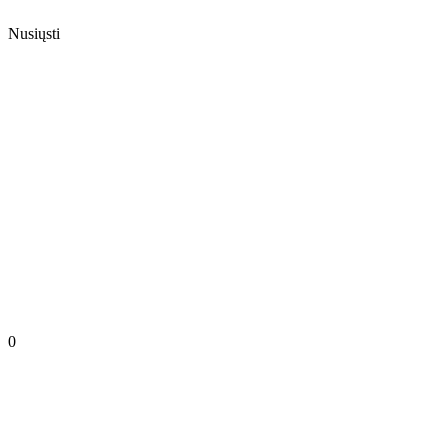
Nusiųsti
0