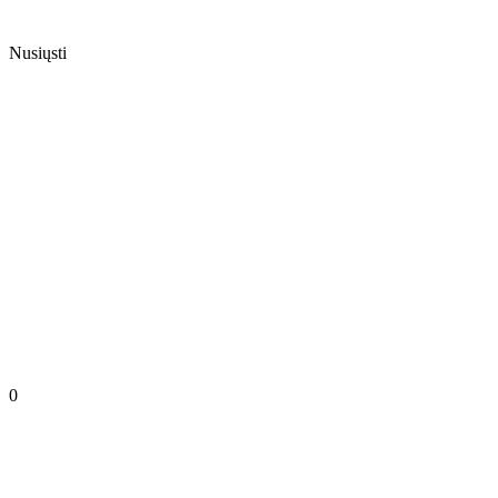
Nusiųsti
0