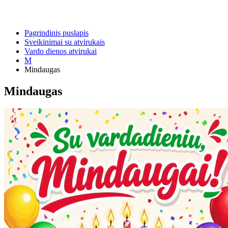
Pagrindinis puslapis
Sveikinimai su atvirukais
Vardo dienos atvirukai
M
Mindaugas
Mindaugas