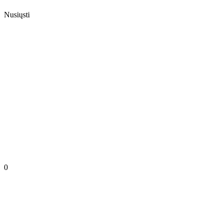
Nusiųsti
0