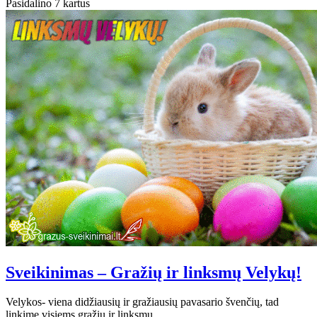
Pasidalino 7 kartus
Sveikinimas – Gražių ir linksmų Velykų!
Velykos- viena didžiausių ir gražiausių pavasario švenčių, tad
linkime visiems gražių ir linksmų…