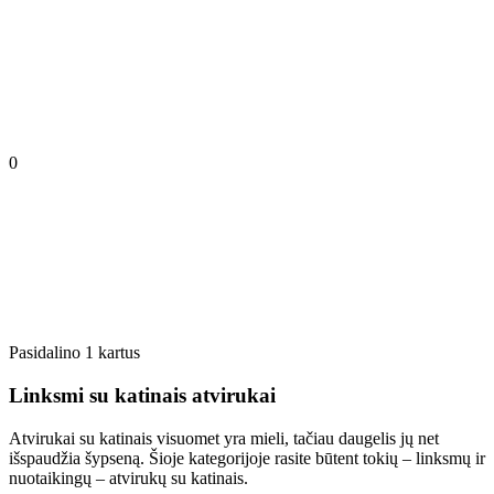
0
Pasidalino 1 kartus
Linksmi su katinais atvirukai
Atvirukai su katinais visuomet yra mieli, tačiau daugelis jų net
išspaudžia šypseną. Šioje kategorijoje rasite būtent tokių – linksmų ir
nuotaikingų – atvirukų su katinais.