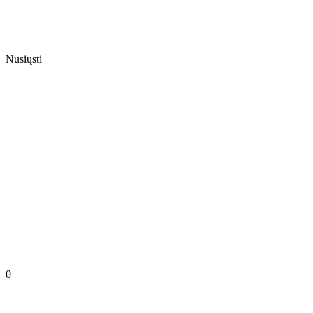
Nusiųsti
0