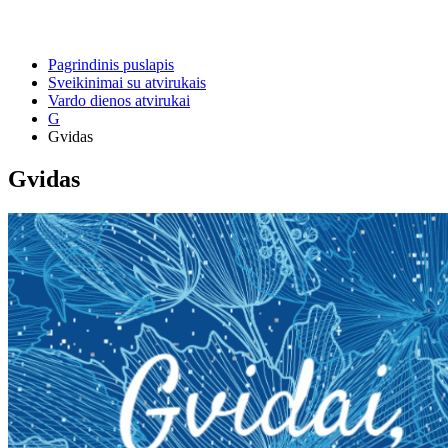
Pagrindinis puslapis
Sveikinimai su atvirukais
Vardo dienos atvirukai
G
Gvidas
Gvidas