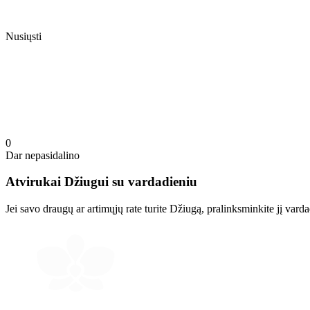
Nusiųsti
0
Dar nepasidalino
Atvirukai Džiugui su vardadieniu
Jei savo draugų ar artimųjų rate turite Džiugą, pralinksminkite jį va