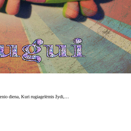
enio diena, Kuri rugiagelėmis žydi,…