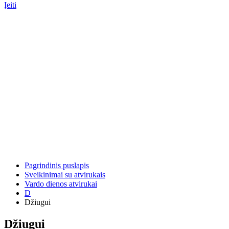
Įeiti
Pagrindinis puslapis
Sveikinimai su atvirukais
Vardo dienos atvirukai
D
Džiugui
Džiugui