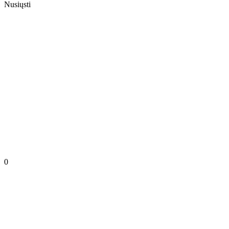
Nusiųsti
0