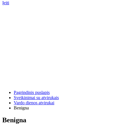
Įeiti
Pagrindinis puslapis
Sveikinimai su atvirukais
Vardo dienos atvirukai
Benigna
Benigna