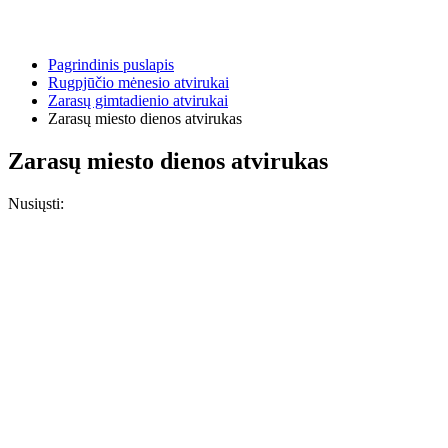
Pagrindinis puslapis
Rugpjūčio mėnesio atvirukai
Zarasų gimtadienio atvirukai
Zarasų miesto dienos atvirukas
Zarasų miesto dienos atvirukas
Nusiųsti: