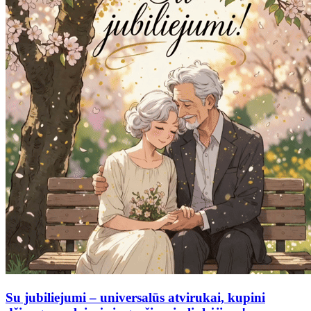
Su jubiliejumi – universalūs atvirukai, kupini