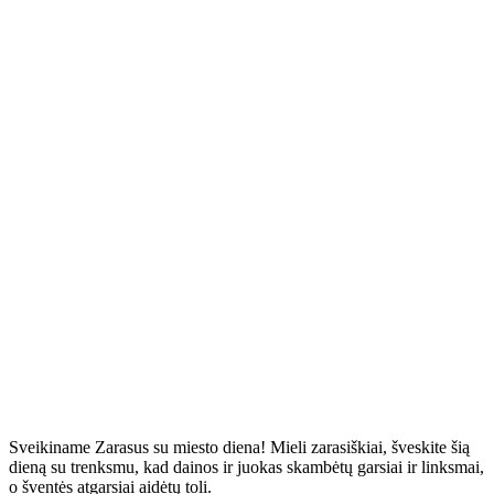
Sveikiname Zarasus su miesto diena! Mieli zarasiškiai, šveskite šią
dieną su trenksmu, kad dainos ir juokas skambėtų garsiai ir linksmai,
o šventės atgarsiai aidėtų toli.