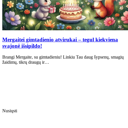
Mergaitei gimtadienio atvirukai – tegul kiekviena
svajonė išsipildo!
Brangi Mergaite, su gimtadieniu! Linkiu Tau daug šypsenų, smagių
žaidimų, tikrų draugų ir…
Nusiųsti