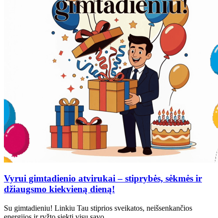
Vyrui gimtadienio atvirukai – stiprybės, sėkmės ir
džiaugsmo kiekvieną dieną!
Su gimtadieniu! Linkiu Tau stiprios sveikatos, neišsenkančios
energijos ir ryžto siekti visų savo…