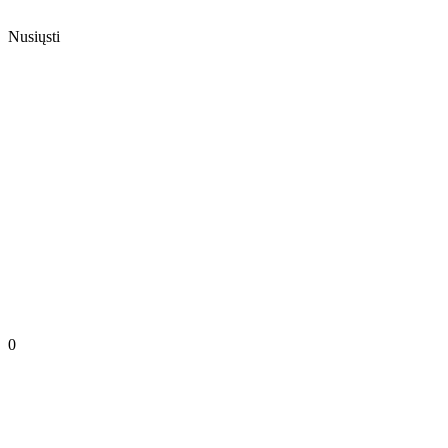
Nusiųsti
0