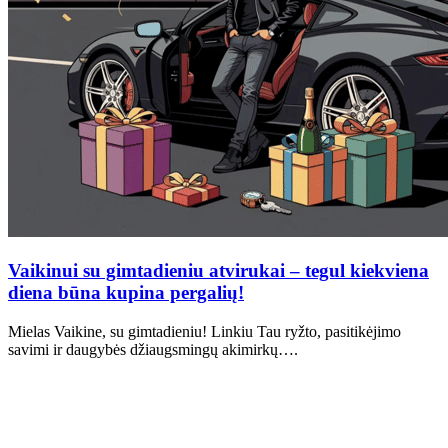
Vaikinui su gimtadieniu atvirukai – tegul kiekviena
diena būna kupina pergalių!
Mielas Vaikine, su gimtadieniu! Linkiu Tau ryžto, pasitikėjimo
savimi ir daugybės džiaugsmingų akimirkų….