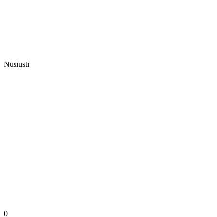
Nusiųsti
0