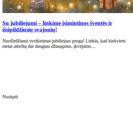
Su jubiliejumi – linkime įsimintinos šventės ir
išsipildžiusių svajonių!
Nuoširdžiausi sveikinimai jubiliejaus proga! Linkiu, kad kiekvieni
metai atneštų dar daugiau džiaugsmo, įkvėpimo…
Nusiųsti