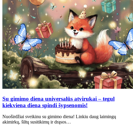
Su gimimo diena universalūs atvirukai – tegul
kiekviena diena spindi šypsenomis!
Nuoširdžiai sveikinu su gimimo diena! Linkiu daug laimingų
akimirkų, šiltų susitikimų ir drąsos…