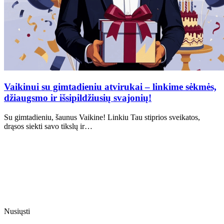
Vaikinui su gimtadieniu atvirukai – linkime sėkmės,
džiaugsmo ir išsipildžiusių svajonių!
Su gimtadieniu, šaunus Vaikine! Linkiu Tau stiprios sveikatos,
drąsos siekti savo tikslų ir…
Nusiųsti