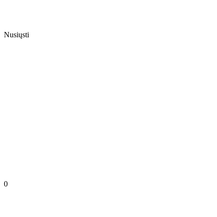
Nusiųsti
0