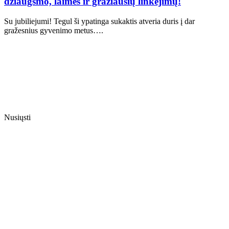
džiaugsmo, laimės ir gražiausių linkėjimų!
Su jubiliejumi! Tegul ši ypatinga sukaktis atveria duris į dar
gražesnius gyvenimo metus….
Nusiųsti