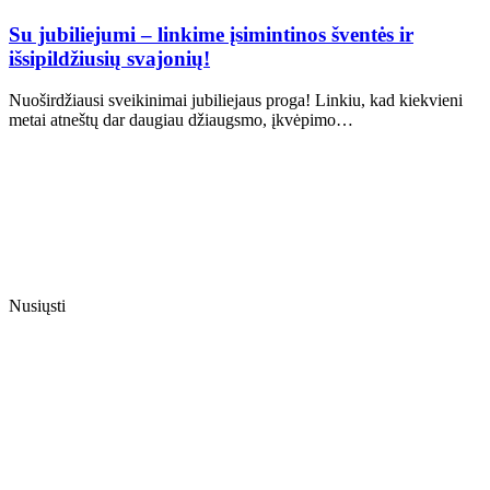
Su jubiliejumi – linkime įsimintinos šventės ir
išsipildžiusių svajonių!
Nuoširdžiausi sveikinimai jubiliejaus proga! Linkiu, kad kiekvieni
metai atneštų dar daugiau džiaugsmo, įkvėpimo…
Nusiųsti