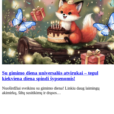
Su gimimo diena universalūs atvirukai – tegul
kiekviena diena spindi šypsenomis!
Nuoširdžiai sveikinu su gimimo diena! Linkiu daug laimingų
akimirkų, šiltų susitikimų ir drąsos…