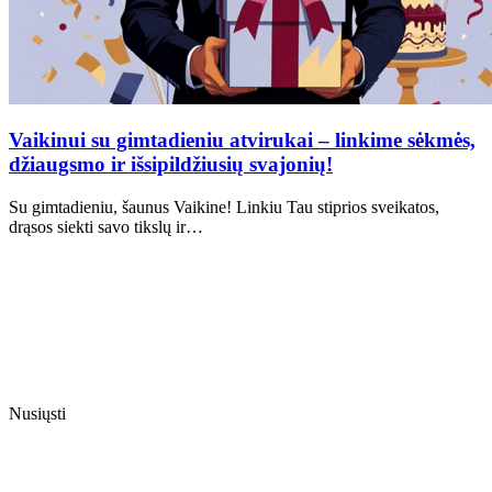
Vaikinui su gimtadieniu atvirukai – linkime sėkmės,
džiaugsmo ir išsipildžiusių svajonių!
Su gimtadieniu, šaunus Vaikine! Linkiu Tau stiprios sveikatos,
drąsos siekti savo tikslų ir…
Nusiųsti