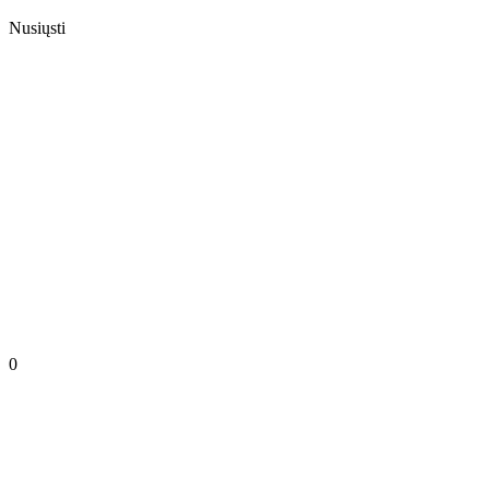
Nusiųsti
0