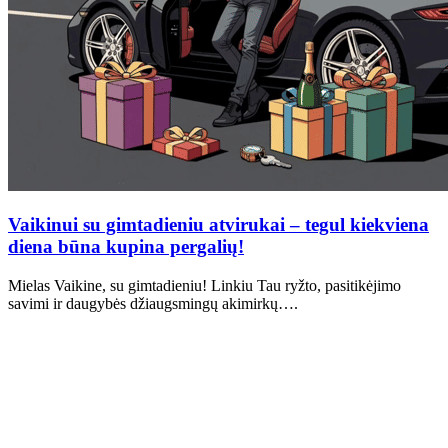
Vaikinui su gimtadieniu atvirukai – tegul kiekviena
diena būna kupina pergalių!
Mielas Vaikine, su gimtadieniu! Linkiu Tau ryžto, pasitikėjimo
savimi ir daugybės džiaugsmingų akimirkų….