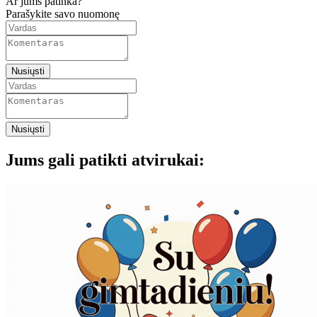
Ar jums patinka?
Parašykite savo nuomonę
Nusiųsti
Nusiųsti
Jums gali patikti atvirukai: