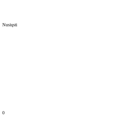
Nusiųsti
0