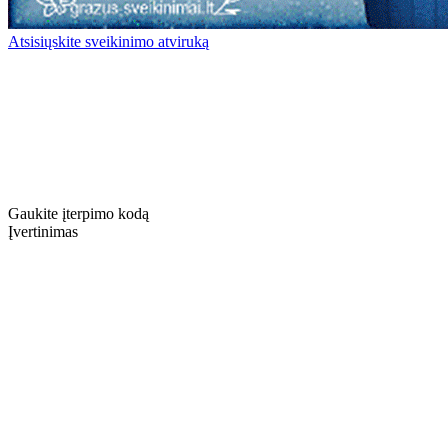
Atsisiųskite sveikinimo atviruką
Gaukite įterpimo kodą
Įvertinimas