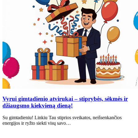
Vyrui gimtadienio atvirukai – stiprybės, sėkmės ir
džiaugsmo kiekvieną dieną!
Su gimtadieniu! Linkiu Tau stiprios sveikatos, neišsenkančios
energijos ir ryžto siekti visų savo…