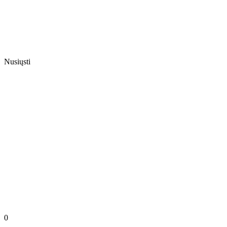
Nusiųsti
0