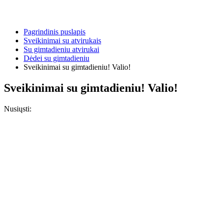
Pagrindinis puslapis
Sveikinimai su atvirukais
Su gimtadieniu atvirukai
Dėdei su gimtadieniu
Sveikinimai su gimtadieniu! Valio!
Sveikinimai su gimtadieniu! Valio!
Nusiųsti: