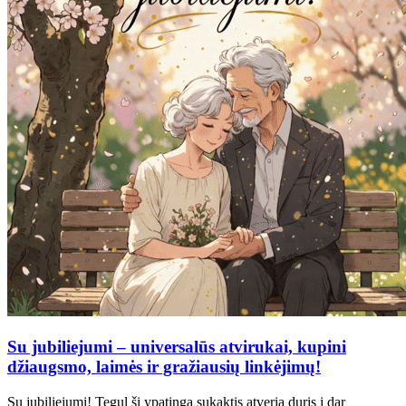
Su jubiliejumi – universalūs atvirukai, kupini
džiaugsmo, laimės ir gražiausių linkėjimų!
Su jubiliejumi! Tegul ši ypatinga sukaktis atveria duris į dar