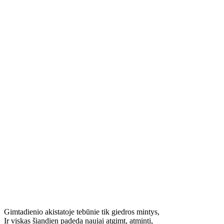
Gimtadienio akistatoje tebūnie tik giedros mintys,
Ir viskas šiandien padeda naujai atgimt, atminti,