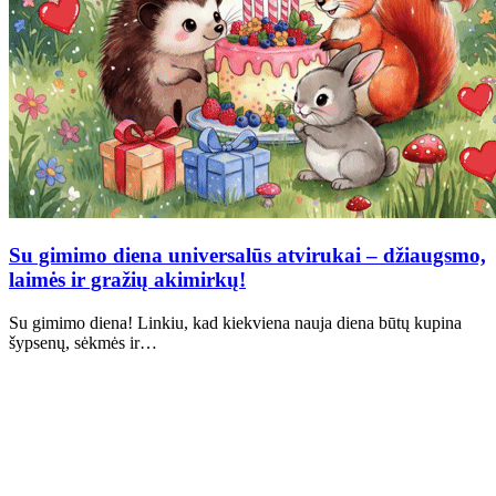
Su gimimo diena universalūs atvirukai – džiaugsmo,
laimės ir gražių akimirkų!
Su gimimo diena! Linkiu, kad kiekviena nauja diena būtų kupina
šypsenų, sėkmės ir…