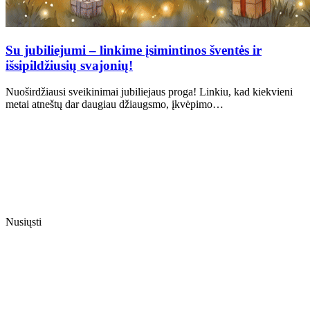
Su jubiliejumi – linkime įsimintinos šventės ir
išsipildžiusių svajonių!
Nuoširdžiausi sveikinimai jubiliejaus proga! Linkiu, kad kiekvieni
metai atneštų dar daugiau džiaugsmo, įkvėpimo…
Nusiųsti