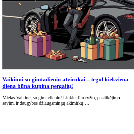
Vaikinui su gimtadieniu atvirukai – tegul kiekviena
diena būna kupina pergalių!
Mielas Vaikine, su gimtadieniu! Linkiu Tau ryžto, pasitikėjimo
savimi ir daugybės džiaugsmingų akimirkų….