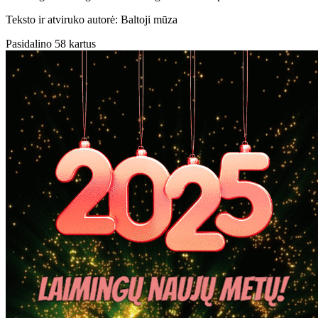
Teksto ir atviruko autorė: Baltoji mūza
Pasidalino 58 kartus