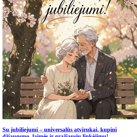
Su jubiliejumi – universalūs atvirukai, kupini
džiaugsmo, laimės ir gražiausių linkėjimų!