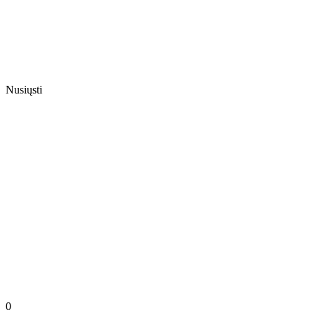
Nusiųsti
0