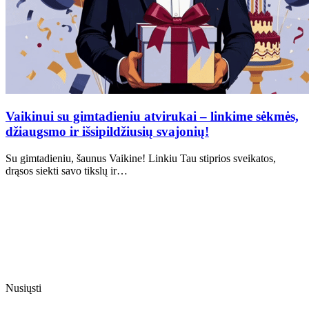
Vaikinui su gimtadieniu atvirukai – linkime sėkmės,
džiaugsmo ir išsipildžiusių svajonių!
Su gimtadieniu, šaunus Vaikine! Linkiu Tau stiprios sveikatos,
drąsos siekti savo tikslų ir…
Nusiųsti