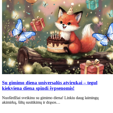
Su gimimo diena universalūs atvirukai – tegul
kiekviena diena spindi šypsenomis!
Nuoširdžiai sveikinu su gimimo diena! Linkiu daug laimingų
akimirkų, šiltų susitikimų ir drąsos…