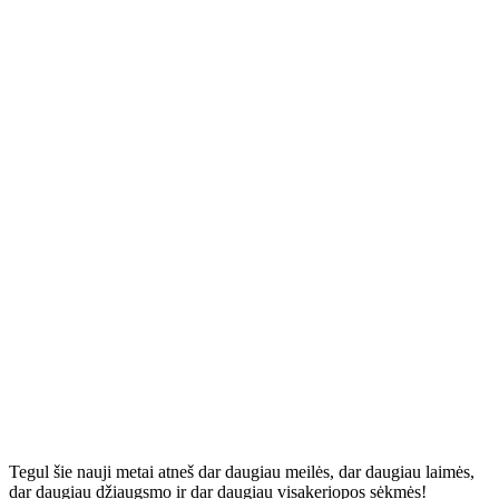
Tegul šie nauji metai atneš dar daugiau meilės, dar daugiau laimės,
dar daugiau džiaugsmo ir dar daugiau visakeriopos sėkmės!