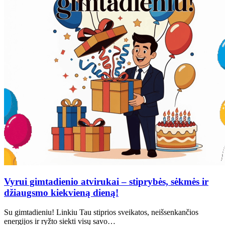
Vyrui gimtadienio atvirukai – stiprybės, sėkmės ir
džiaugsmo kiekvieną dieną!
Su gimtadieniu! Linkiu Tau stiprios sveikatos, neišsenkančios
energijos ir ryžto siekti visų savo…