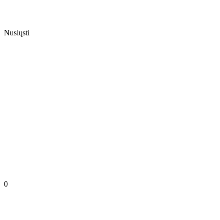
Nusiųsti
0