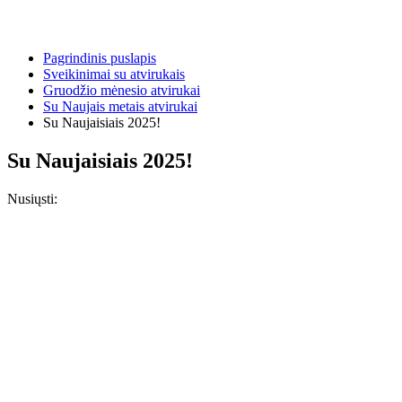
Pagrindinis puslapis
Sveikinimai su atvirukais
Gruodžio mėnesio atvirukai
Su Naujais metais atvirukai
Su Naujaisiais 2025!
Su Naujaisiais 2025!
Nusiųsti: