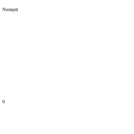
Nusiųsti
0