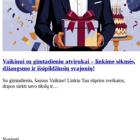
Vaikinui su gimtadieniu atvirukai – linkime sėkmės,
džiaugsmo ir išsipildžiusių svajonių!
Su gimtadieniu, šaunus Vaikine! Linkiu Tau stiprios sveikatos,
drąsos siekti savo tikslų ir…
Nusiųsti