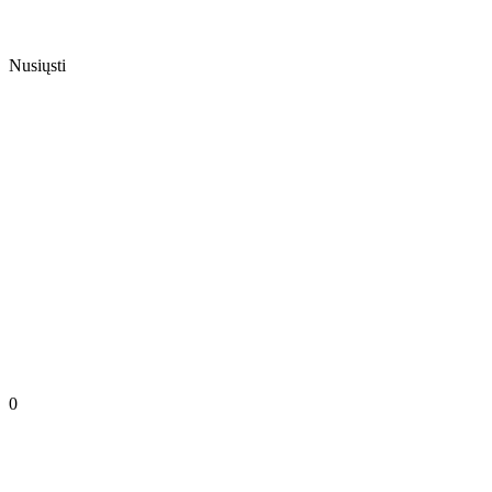
Nusiųsti
0