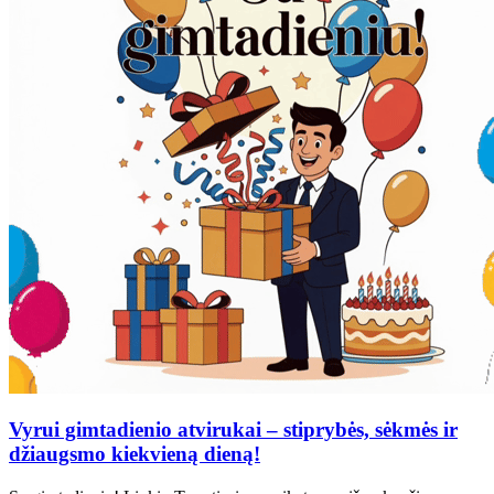
Vyrui gimtadienio atvirukai – stiprybės, sėkmės ir
džiaugsmo kiekvieną dieną!