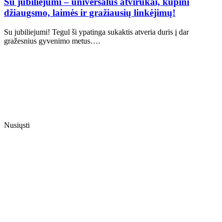
Su jubiliejumi – universalūs atvirukai, kupini
džiaugsmo, laimės ir gražiausių linkėjimų!
Su jubiliejumi! Tegul ši ypatinga sukaktis atveria duris į dar
gražesnius gyvenimo metus….
Nusiųsti