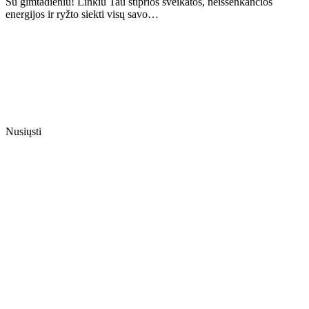
Su gimtadieniu! Linkiu Tau stiprios sveikatos, neišsenkančios
energijos ir ryžto siekti visų savo…
Nusiųsti