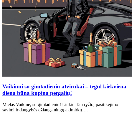
Vaikinui su gimtadieniu atvirukai – tegul kiekviena
diena būna kupina pergalių!
Mielas Vaikine, su gimtadieniu! Linkiu Tau ryžto, pasitikėjimo
savimi ir daugybės džiaugsmingų akimirkų….