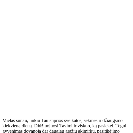
Mielas sūnau, linkiu Tau stiprios sveikatos, sėkmės ir džiaugsmo
kiekvieną dieną. Didžiuojuosi Tavimi ir viskuo, ką pasiekei. Tegul
gyvenimas dovanoja dar daugiau gražių akimirkų, pasitikėjimo