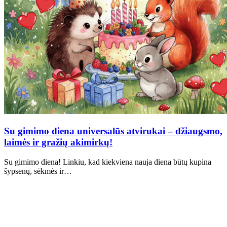
Su gimimo diena universalūs atvirukai – džiaugsmo,
laimės ir gražių akimirkų!
Su gimimo diena! Linkiu, kad kiekviena nauja diena būtų kupina
šypsenų, sėkmės ir…