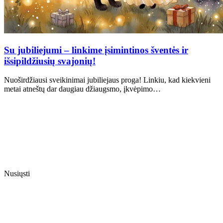
Su jubiliejumi – linkime įsimintinos šventės ir
išsipildžiusių svajonių!
Nuoširdžiausi sveikinimai jubiliejaus proga! Linkiu, kad kiekvieni
metai atneštų dar daugiau džiaugsmo, įkvėpimo…
Nusiųsti