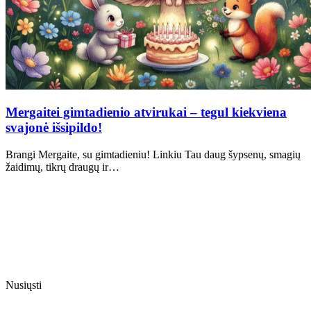
Mergaitei gimtadienio atvirukai – tegul kiekviena
svajonė išsipildo!
Brangi Mergaite, su gimtadieniu! Linkiu Tau daug šypsenų, smagių
žaidimų, tikrų draugų ir…
Nusiųsti