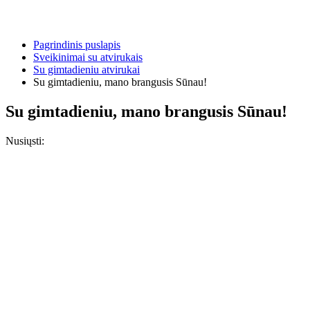
Pagrindinis puslapis
Sveikinimai su atvirukais
Su gimtadieniu atvirukai
Su gimtadieniu, mano brangusis Sūnau!
Su gimtadieniu, mano brangusis Sūnau!
Nusiųsti: