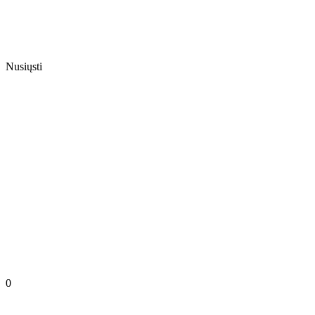
Nusiųsti
0