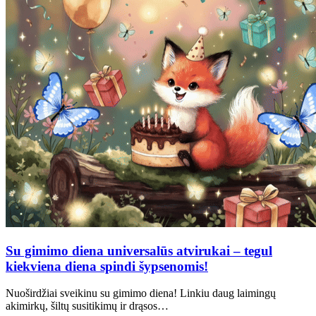
Su gimimo diena universalūs atvirukai – tegul
kiekviena diena spindi šypsenomis!
Nuoširdžiai sveikinu su gimimo diena! Linkiu daug laimingų
akimirkų, šiltų susitikimų ir drąsos…