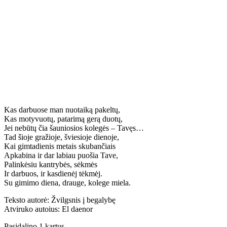
Kas darbuose man nuotaiką pakeltų,
Kas motyvuotų, patarimą gerą duotų,
Jei nebūtų čia šauniosios kolegės – Tavęs…
Tad šioje gražioje, šviesioje dienoje,
Kai gimtadienis metais skubančiais
Apkabina ir dar labiau puošia Tave,
Palinkėsiu kantrybės, sėkmės
Ir darbuos, ir kasdienėj tėkmėj.
Su gimimo diena, drauge, kolege miela.
Teksto autorė: Žvilgsnis į begalybę
Atviruko autoius: El daenor
Pasidalino 1 kartus