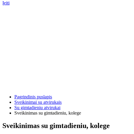
Įeiti
Pagrindinis puslapis
Sveikinimai su atvirukais
Su gimtadieniu atvirukai
Sveikinimas su gimtadieniu, kolege
Sveikinimas su gimtadieniu, kolege