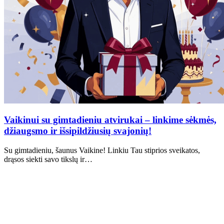
Vaikinui su gimtadieniu atvirukai – linkime sėkmės,
džiaugsmo ir išsipildžiusių svajonių!
Su gimtadieniu, šaunus Vaikine! Linkiu Tau stiprios sveikatos,
drąsos siekti savo tikslų ir…