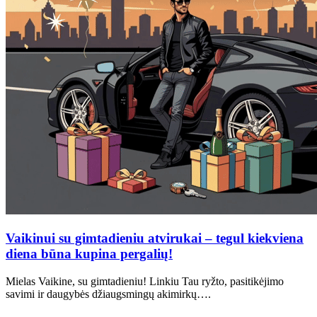
Vaikinui su gimtadieniu atvirukai – tegul kiekviena
diena būna kupina pergalių!
Mielas Vaikine, su gimtadieniu! Linkiu Tau ryžto, pasitikėjimo
savimi ir daugybės džiaugsmingų akimirkų….