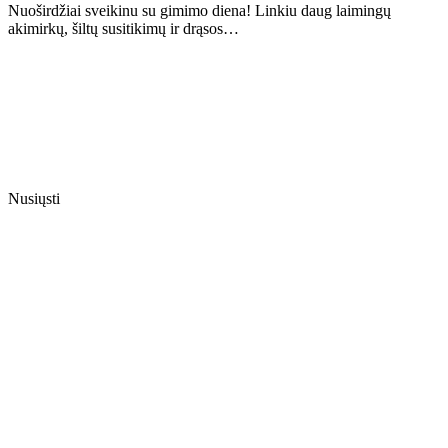
Nuoširdžiai sveikinu su gimimo diena! Linkiu daug laimingų
akimirkų, šiltų susitikimų ir drąsos…
Nusiųsti