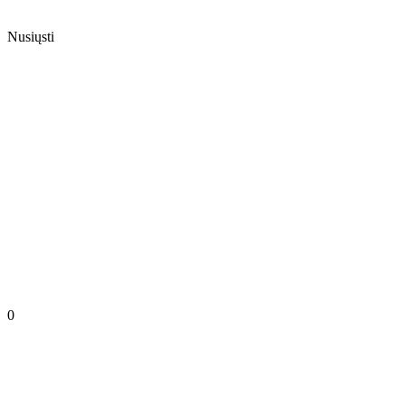
Nusiųsti
0