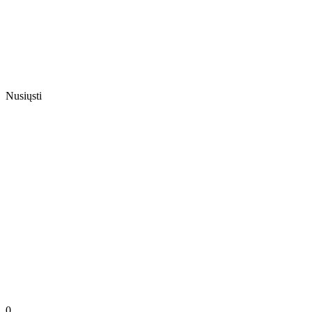
Nusiųsti
0