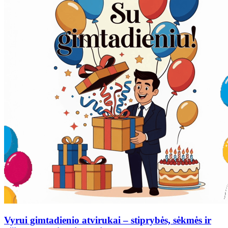
Vyrui gimtadienio atvirukai – stiprybės, sėkmės ir