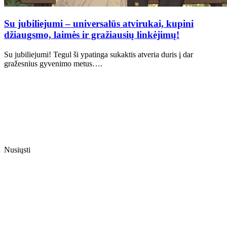
Su jubiliejumi – universalūs atvirukai, kupini
džiaugsmo, laimės ir gražiausių linkėjimų!
Su jubiliejumi! Tegul ši ypatinga sukaktis atveria duris į dar
gražesnius gyvenimo metus….
Nusiųsti