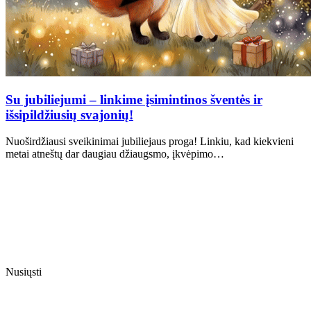
Su jubiliejumi – linkime įsimintinos šventės ir
išsipildžiusių svajonių!
Nuoširdžiausi sveikinimai jubiliejaus proga! Linkiu, kad kiekvieni
metai atneštų dar daugiau džiaugsmo, įkvėpimo…
Nusiųsti