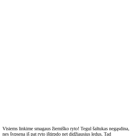
Visiems linkime smagaus žiemiško ryto! Tegul šaltukas negąsdina,
nes šypsena iš pat ryto ištirpdo net didžiausius ledus. Tad