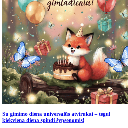
Su gimimo diena universalūs atvirukai – tegul
kiekviena diena spindi šypsenomis!