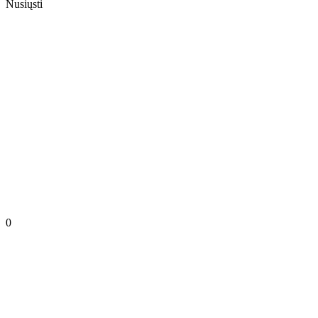
Nusiųsti
0