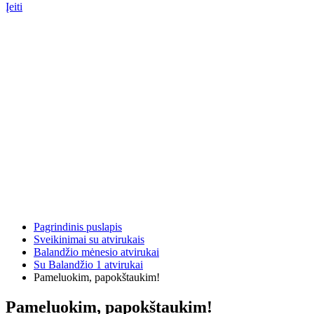
Įeiti
Pagrindinis puslapis
Sveikinimai su atvirukais
Balandžio mėnesio atvirukai
Su Balandžio 1 atvirukai
Pameluokim, papokštaukim!
Pameluokim, papokštaukim!