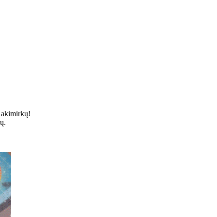
 akimirkų!
ų.