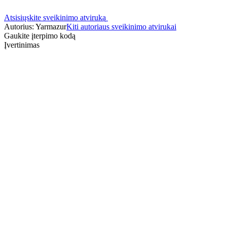
Atsisiųskite sveikinimo atviruką
Autorius: Yarmazur
Kiti autoriaus sveikinimo atvirukai
Gaukite įterpimo kodą
Įvertinimas