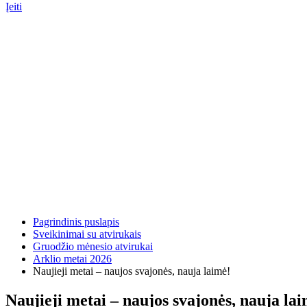
Įeiti
Pagrindinis puslapis
Sveikinimai su atvirukais
Gruodžio mėnesio atvirukai
Arklio metai 2026
Naujieji metai – naujos svajonės, nauja laimė!
Naujieji metai – naujos svajonės, nauja la