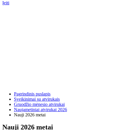
Įeiti
Pagrindinis puslapis
Sveikinimai su atvirukais
Gruodžio mėnesio atvirukai
Naujametiniai atvirukai 2026
Nauji 2026 metai
Nauji 2026 metai