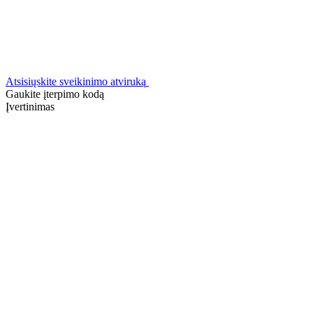
Atsisiųskite sveikinimo atviruką
Gaukite įterpimo kodą
Įvertinimas