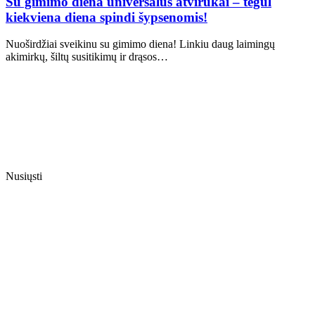
Su gimimo diena universalūs atvirukai – tegul
kiekviena diena spindi šypsenomis!
Nuoširdžiai sveikinu su gimimo diena! Linkiu daug laimingų
akimirkų, šiltų susitikimų ir drąsos…
Nusiųsti