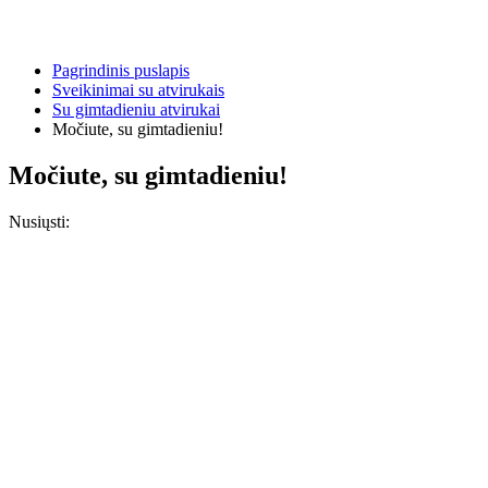
Pagrindinis puslapis
Sveikinimai su atvirukais
Su gimtadieniu atvirukai
Močiute, su gimtadieniu!
Močiute, su gimtadieniu!
Nusiųsti: