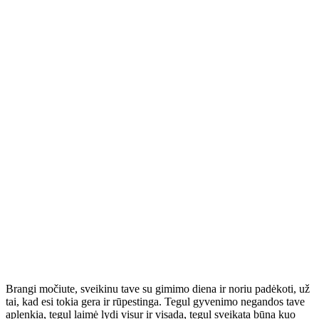
Brangi močiute, sveikinu tave su gimimo diena ir noriu padėkoti, už
tai, kad esi tokia gera ir rūpestinga. Tegul gyvenimo negandos tave
aplenkia, tegul laimė lydi visur ir visada, tegul sveikata būna kuo