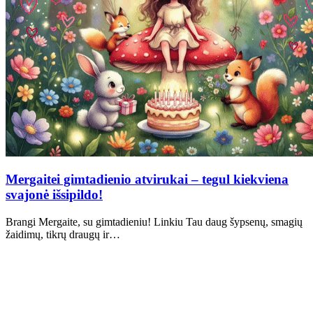
Mergaitei gimtadienio atvirukai – tegul kiekviena
svajonė išsipildo!
Brangi Mergaite, su gimtadieniu! Linkiu Tau daug šypsenų, smagių
žaidimų, tikrų draugų ir…