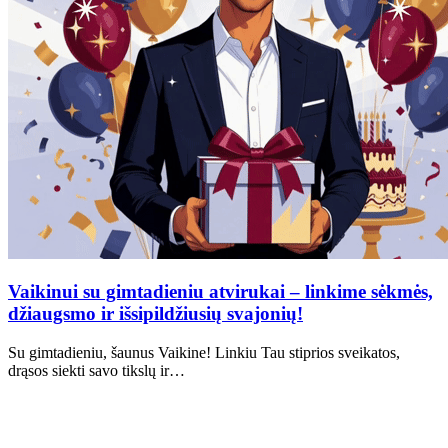
Vaikinui su gimtadieniu atvirukai – linkime sėkmės,
džiaugsmo ir išsipildžiusių svajonių!
Su gimtadieniu, šaunus Vaikine! Linkiu Tau stiprios sveikatos,
drąsos siekti savo tikslų ir…