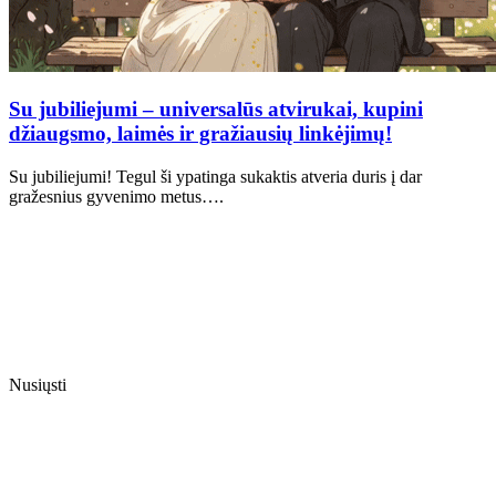
Su jubiliejumi – universalūs atvirukai, kupini
džiaugsmo, laimės ir gražiausių linkėjimų!
Su jubiliejumi! Tegul ši ypatinga sukaktis atveria duris į dar
gražesnius gyvenimo metus….
Nusiųsti