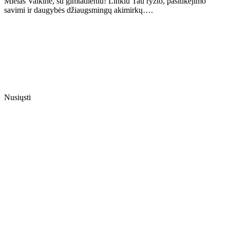
Mielas Vaikine, su gimtadieniu! Linkiu Tau ryžto, pasitikėjimo
savimi ir daugybės džiaugsmingų akimirkų….
Nusiųsti