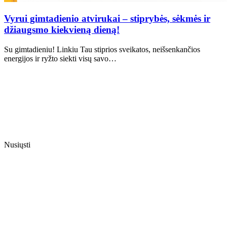
Vyrui gimtadienio atvirukai – stiprybės, sėkmės ir
džiaugsmo kiekvieną dieną!
Su gimtadieniu! Linkiu Tau stiprios sveikatos, neišsenkančios
energijos ir ryžto siekti visų savo…
Nusiųsti