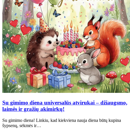
Su gimimo diena universalūs atvirukai – džiaugsmo,
laimės ir gražių akimirkų!
Su gimimo diena! Linkiu, kad kiekviena nauja diena būtų kupina
šypsenų, sėkmės ir…