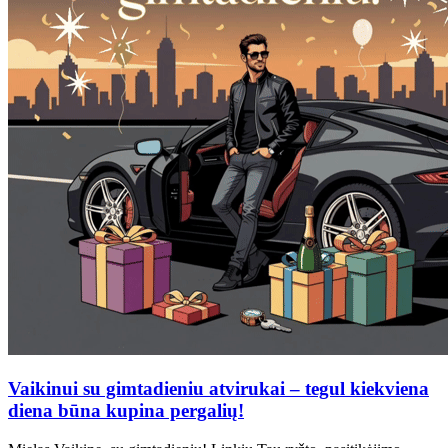
Vaikinui su gimtadieniu atvirukai – tegul kiekviena
diena būna kupina pergalių!