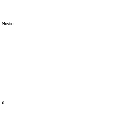
Nusiųsti
0