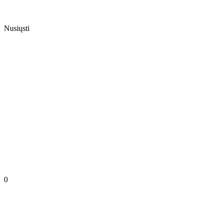
Nusiųsti
0