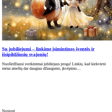
Su jubiliejumi – linkime įsimintinos šventės ir
išsipildžiusių svajonių!
Nuoširdžiausi sveikinimai jubiliejaus proga! Linkiu, kad kiekvieni
metai atneštų dar daugiau džiaugsmo, įkvėpimo…
Nusiųsti