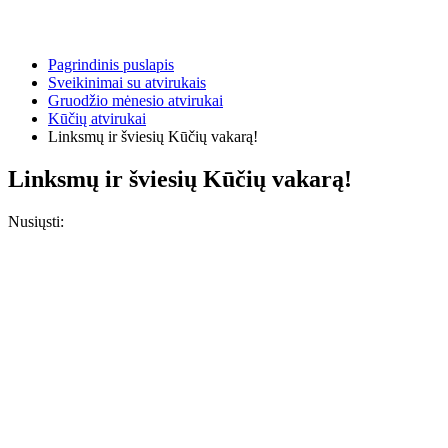
Pagrindinis puslapis
Sveikinimai su atvirukais
Gruodžio mėnesio atvirukai
Kūčių atvirukai
Linksmų ir šviesių Kūčių vakarą!
Linksmų ir šviesių Kūčių vakarą!
Nusiųsti: