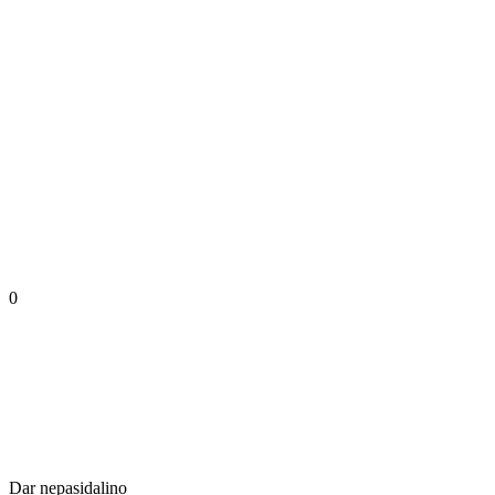
0
Dar nepasidalino