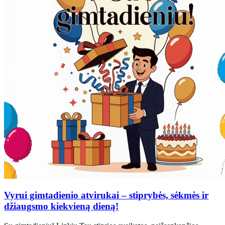
Vyrui gimtadienio atvirukai – stiprybės, sėkmės ir
džiaugsmo kiekvieną dieną!