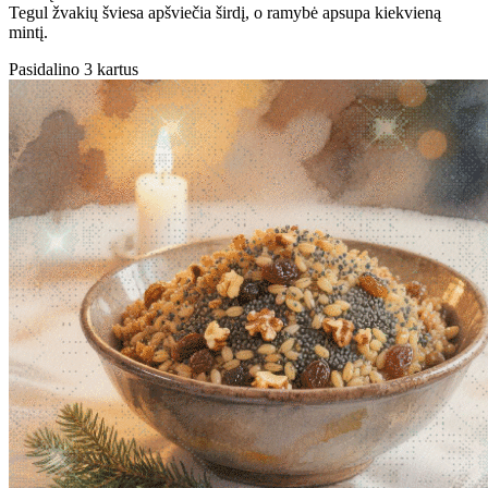
Tegul žvakių šviesa apšviečia širdį, o ramybė apsupa kiekvieną
mintį.
Pasidalino 3 kartus