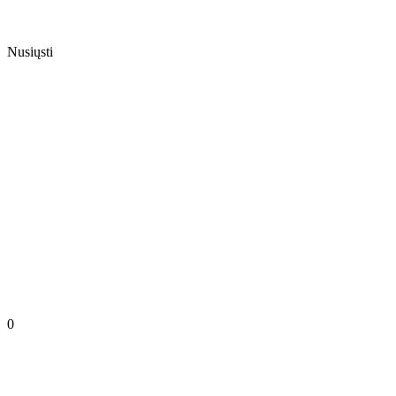
Nusiųsti
0