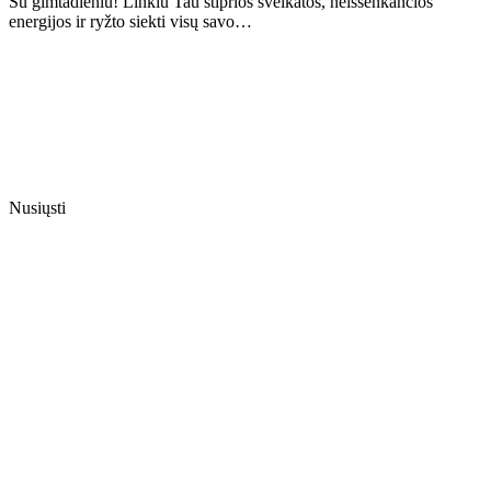
Su gimtadieniu! Linkiu Tau stiprios sveikatos, neišsenkančios
energijos ir ryžto siekti visų savo…
Nusiųsti