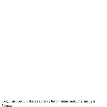
Tegul šis Kūčių vakaras atneša į tavo namus jaukumą, meilę ir
šilumą.