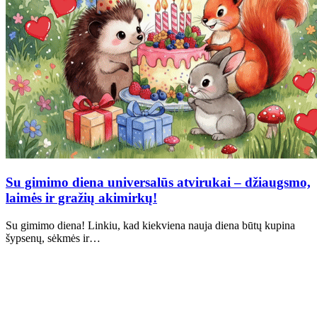
Su gimimo diena universalūs atvirukai – džiaugsmo,
laimės ir gražių akimirkų!
Su gimimo diena! Linkiu, kad kiekviena nauja diena būtų kupina
šypsenų, sėkmės ir…