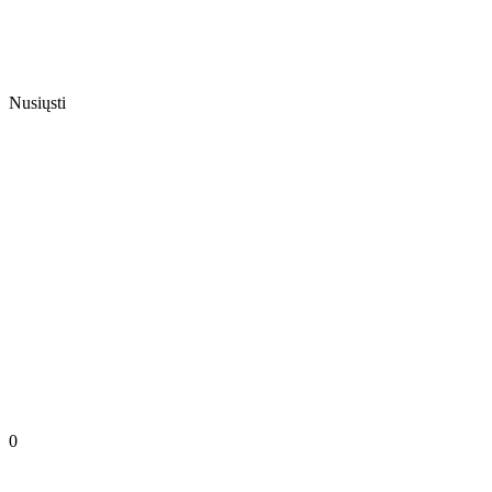
Nusiųsti
0