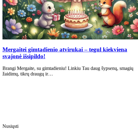
Mergaitei gimtadienio atvirukai – tegul kiekviena
svajonė išsipildo!
Brangi Mergaite, su gimtadieniu! Linkiu Tau daug šypsenų, smagių
žaidimų, tikrų draugų ir…
Nusiųsti