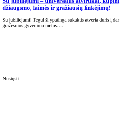
Su jubiliejumi – universalūs atvirukai, kupini
džiaugsmo, laimės ir gražiausių linkėjimų!
Su jubiliejumi! Tegul ši ypatinga sukaktis atveria duris į dar
gražesnius gyvenimo metus….
Nusiųsti