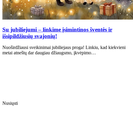
Su jubiliejumi – linkime įsimintinos šventės ir
išsipildžiusių svajonių!
Nuoširdžiausi sveikinimai jubiliejaus proga! Linkiu, kad kiekvieni
metai atneštų dar daugiau džiaugsmo, įkvėpimo…
Nusiųsti