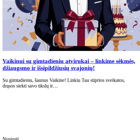
Vaikinui su gimtadieniu atvirukai – linkime sėkmės,
džiaugsmo ir išsipildžiusių svajonių!
Su gimtadieniu, šaunus Vaikine! Linkiu Tau stiprios sveikatos,
drąsos siekti savo tikslų ir…
Nusiųsti