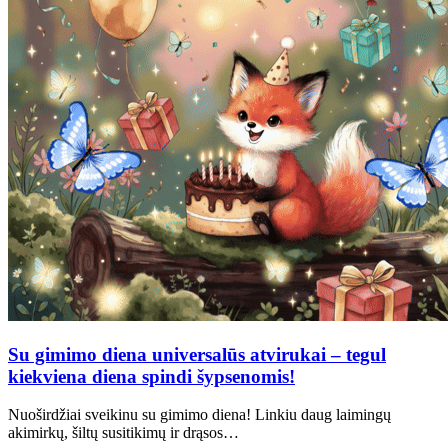
Su gimimo diena universalūs atvirukai – tegul
kiekviena diena spindi šypsenomis!
Nuoširdžiai sveikinu su gimimo diena! Linkiu daug laimingų
akimirkų, šiltų susitikimų ir drąsos…