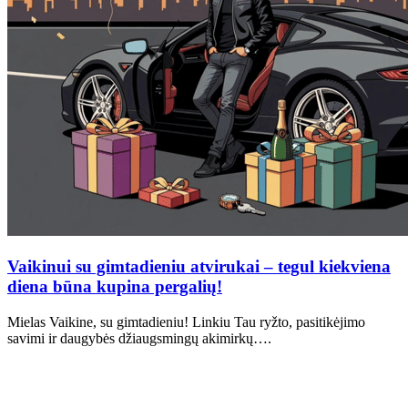
Vaikinui su gimtadieniu atvirukai – tegul kiekviena
diena būna kupina pergalių!
Mielas Vaikine, su gimtadieniu! Linkiu Tau ryžto, pasitikėjimo
savimi ir daugybės džiaugsmingų akimirkų….