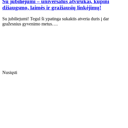
Su jubiliejumi – universalūs atvirukai, kupini
džiaugsmo, laimės ir gražiausių linkėjimų!
Su jubiliejumi! Tegul ši ypatinga sukaktis atveria duris į dar
gražesnius gyvenimo metus….
Nusiųsti