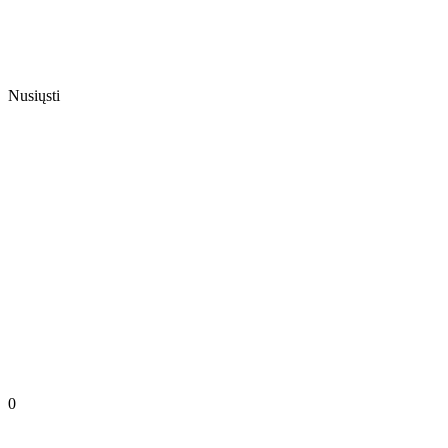
Nusiųsti
0