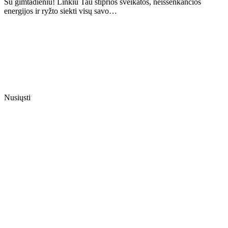
Su gimtadieniu! Linkiu Tau stiprios sveikatos, neišsenkančios
energijos ir ryžto siekti visų savo…
Nusiųsti