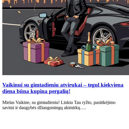
Vaikinui su gimtadieniu atvirukai – tegul kiekviena
diena būna kupina pergalių!
Mielas Vaikine, su gimtadieniu! Linkiu Tau ryžto, pasitikėjimo
savimi ir daugybės džiaugsmingų akimirkų….