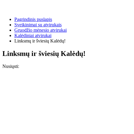
Pagrindinis puslapis
Sveikinimai su atvirukais
Gruodžio mėnesio atvirukai
Kalėdiniai atvirukai
Linksmų ir šviesių Kalėdų!
Linksmų ir šviesių Kalėdų!
Nusiųsti: