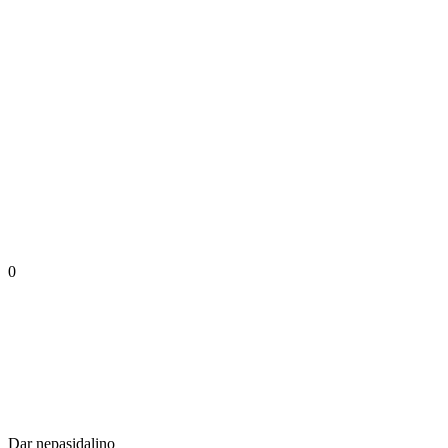
0
Dar nepasidalino