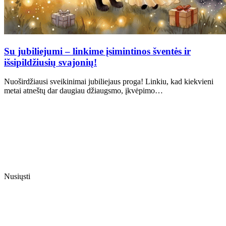
Su jubiliejumi – linkime įsimintinos šventės ir
išsipildžiusių svajonių!
Nuoširdžiausi sveikinimai jubiliejaus proga! Linkiu, kad kiekvieni
metai atneštų dar daugiau džiaugsmo, įkvėpimo…
Nusiųsti