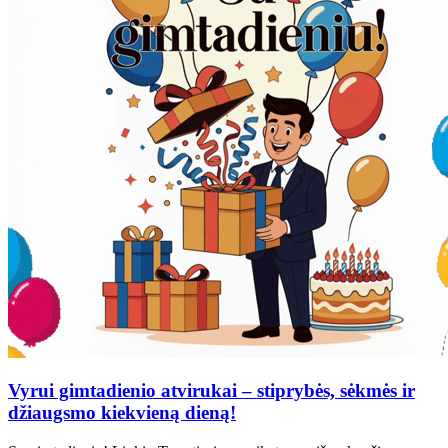
Vyrui gimtadienio atvirukai – stiprybės, sėkmės ir
džiaugsmo kiekvieną dieną!