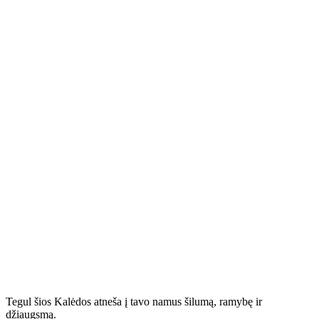
Tegul šios Kalėdos atneša į tavo namus šilumą, ramybę ir
džiaugsmą.