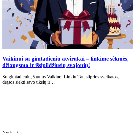
Vaikinui su gimtadieniu atvirukai – linkime sėkmės,
džiaugsmo ir išsipildžiusių svajonių!
Su gimtadieniu, šaunus Vaikine! Linkiu Tau stiprios sveikatos,
drąsos siekti savo tikslų ir…
Nusiųsti