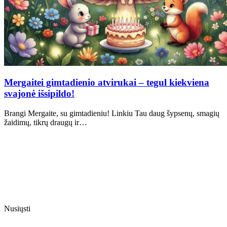
Mergaitei gimtadienio atvirukai – tegul kiekviena
svajonė išsipildo!
Brangi Mergaite, su gimtadieniu! Linkiu Tau daug šypsenų, smagių
žaidimų, tikrų draugų ir…
Nusiųsti