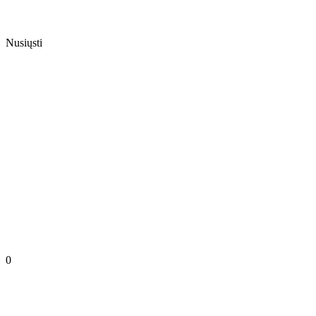
Nusiųsti
0