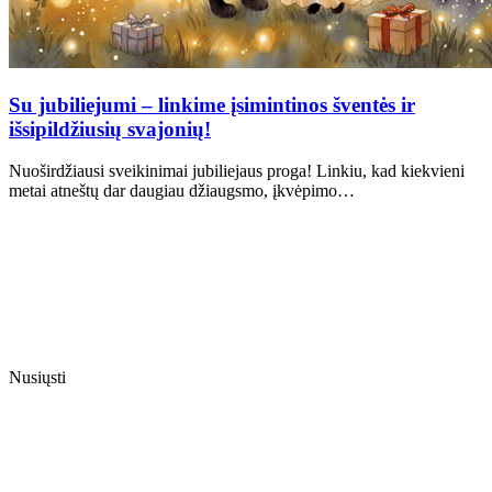
Su jubiliejumi – linkime įsimintinos šventės ir
išsipildžiusių svajonių!
Nuoširdžiausi sveikinimai jubiliejaus proga! Linkiu, kad kiekvieni
metai atneštų dar daugiau džiaugsmo, įkvėpimo…
Nusiųsti