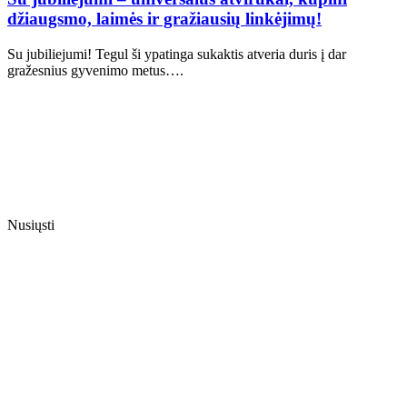
džiaugsmo, laimės ir gražiausių linkėjimų!
Su jubiliejumi! Tegul ši ypatinga sukaktis atveria duris į dar
gražesnius gyvenimo metus….
Nusiųsti