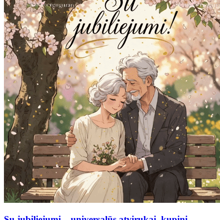
Su jubiliejumi – universalūs atvirukai, kupini