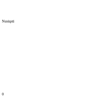
Nusiųsti
0