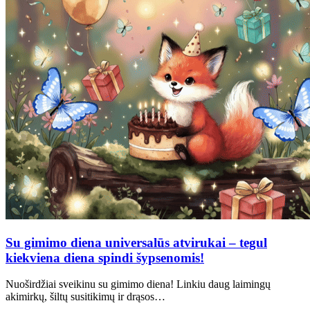
Su gimimo diena universalūs atvirukai – tegul
kiekviena diena spindi šypsenomis!
Nuoširdžiai sveikinu su gimimo diena! Linkiu daug laimingų
akimirkų, šiltų susitikimų ir drąsos…