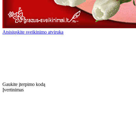
Atsisiųskite sveikinimo atviruką
Gaukite įterpimo kodą
Įvertinimas