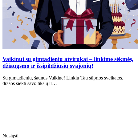
Vaikinui su gimtadieniu atvirukai – linkime sėkmės,
džiaugsmo ir išsipildžiusių svajonių!
Su gimtadieniu, šaunus Vaikine! Linkiu Tau stiprios sveikatos,
drąsos siekti savo tikslų ir…
Nusiųsti