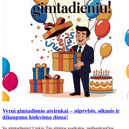
Vyrui gimtadienio atvirukai – stiprybės, sėkmės ir
džiaugsmo kiekvieną dieną!
Su gimtadieniu! Linkiu Tau stiprios sveikatos, neišsenkančios