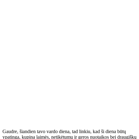
Gaudre, šiandien tavo vardo diena, tad linkiu, kad ši diena būtų
ypatinga, kupina laimės, netikėtumų ir geros nuotaikos bei draugiškų