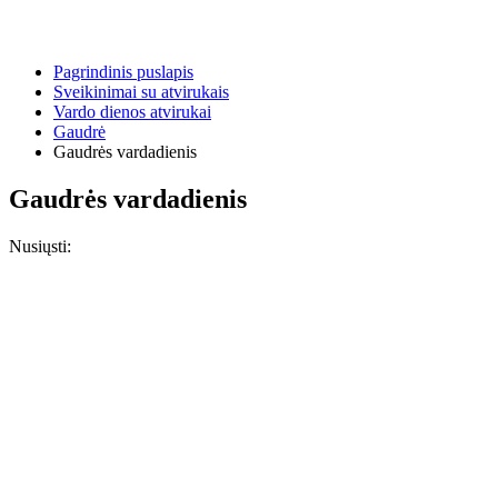
Pagrindinis puslapis
Sveikinimai su atvirukais
Vardo dienos atvirukai
Gaudrė
Gaudrės vardadienis
Gaudrės vardadienis
Nusiųsti: