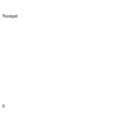
Nusiųsti
0