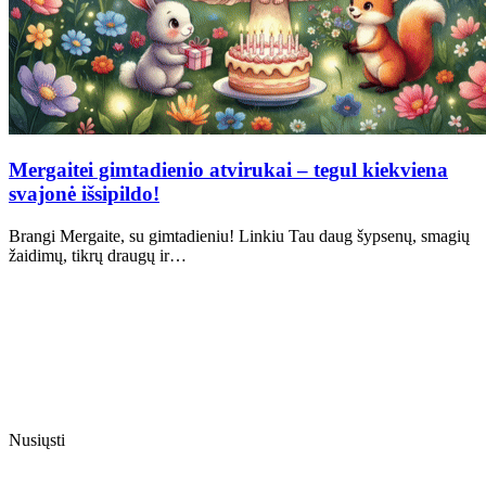
Mergaitei gimtadienio atvirukai – tegul kiekviena
svajonė išsipildo!
Brangi Mergaite, su gimtadieniu! Linkiu Tau daug šypsenų, smagių
žaidimų, tikrų draugų ir…
Nusiųsti