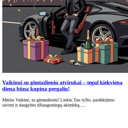
Vaikinui su gimtadieniu atvirukai – tegul kiekviena
diena būna kupina pergalių!
Mielas Vaikine, su gimtadieniu! Linkiu Tau ryžto, pasitikėjimo
savimi ir daugybės džiaugsmingų akimirkų….