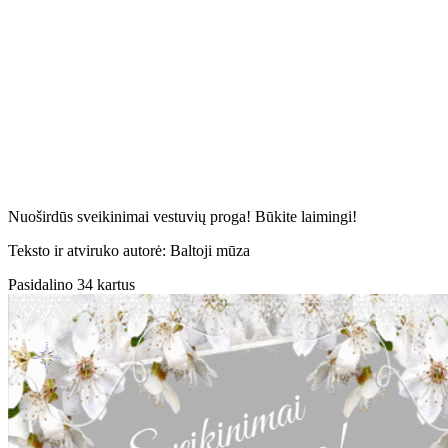
Nuoširdūs sveikinimai vestuvių proga! Būkite laimingi!
Teksto ir atviruko autorė: Baltoji mūza
Pasidalino 34 kartus