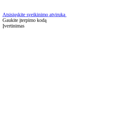
Atsisiųskite sveikinimo atviruką
Gaukite įterpimo kodą
Įvertinimas