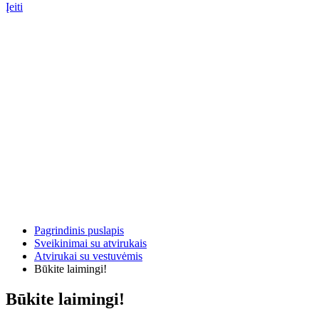
Įeiti
Pagrindinis puslapis
Sveikinimai su atvirukais
Atvirukai su vestuvėmis
Būkite laimingi!
Būkite laimingi!