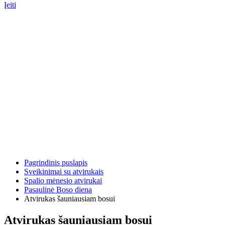
Įeiti
Pagrindinis puslapis
Sveikinimai su atvirukais
Spalio mėnesio atvirukai
Pasaulinė Boso diena
Atvirukas šauniausiam bosui
Atvirukas šauniausiam bosui