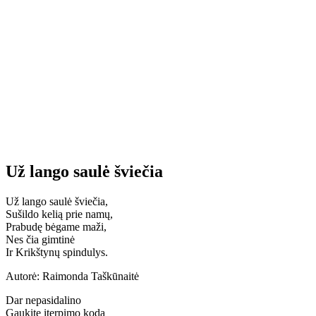
Už lango saulė šviečia
Už lango saulė šviečia,
Sušildo kelią prie namų,
Prabudę bėgame maži,
Nes čia gimtinė
Ir Krikštynų spindulys.
Autorė: Raimonda Taškūnaitė
Dar nepasidalino
Gaukite įterpimo kodą