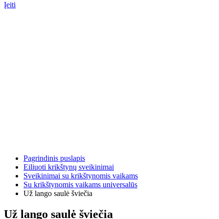
Įeiti
Pagrindinis puslapis
Eiliuoti krikštynų sveikinimai
Sveikinimai su krikštynomis vaikams
Su krikštynomis vaikams universalūs
Už lango saulė šviečia
Už lango saulė šviečia