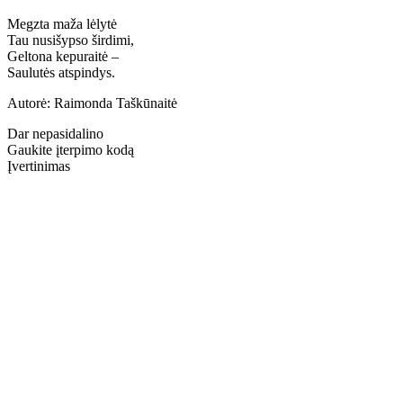
Megzta maža lėlytė
Tau nusišypso širdimi,
Geltona kepuraitė –
Saulutės atspindys.
Autorė: Raimonda Taškūnaitė
Dar nepasidalino
Gaukite įterpimo kodą
Įvertinimas