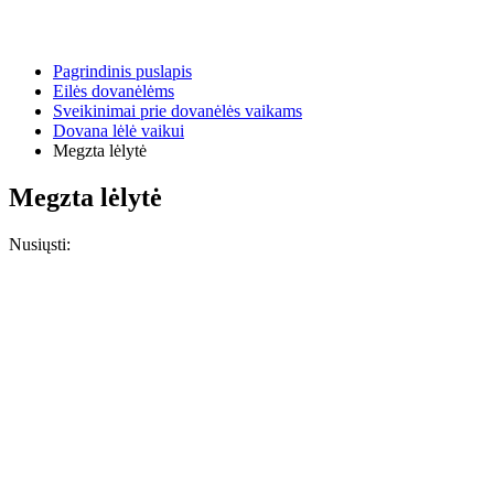
Pagrindinis puslapis
Eilės dovanėlėms
Sveikinimai prie dovanėlės vaikams
Dovana lėlė vaikui
Megzta lėlytė
Megzta lėlytė
Nusiųsti: